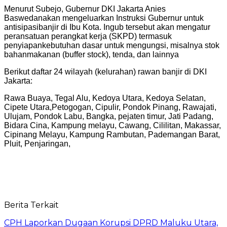
Menurut
Subejo
,
Gubernur
DKI Jakarta
Anies
Baswedan
akan
mengeluarkan
Instruksi
Gubernur
untuk
antisipasi
banjir
di
Ibu
Kota.
Ingub
tersebut
akan
mengatur
peran
satuan
perangkat
kerja
(SKPD)
termasuk
penyiapan
kebutuhan
dasar
untuk
mengungsi
,
misalnya
stok
bahan
makanan
(buffer stock),
tenda
,
dan
lainnya
Berikut
daftar
24
wilayah
(
kelurahan
)
rawan
banjir
di DKI
Jakarta:
Rawa
Buaya
,
Tegal
Alu
,
Kedoya
Utara,
Kedoya
Selatan,
C
ipete
Utara
,
Petogogan
,
Cipulir
,
Pondok
Pinang
,
Rawajati
,
Ulujam
,
Pondok
Labu
,
Bangka
,
pejaten
timur
,
Jati
Padang,
Bidara
Cina
,
Kampung
melayu
,
Cawang
,
Cililitan
, Makassar,
Cipinang
Melayu
,
Kampung
Rambutan
,
Pademangan
Barat,
Pluit
,
Penjaringan
,
Berita Terkait
CPH Laporkan Dugaan Korupsi DPRD Maluku Utara,