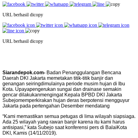
URL berhasil dicopy
URL berhasil dicopy
Siarandepok.com-
Badan
Penanggulangan
Bencana
Daerah DKI Jakarta
memetakan
titik-titik
banjir
dan
genangan
seiring
dimulainya
periode
musim
hujan
di
Ibu
Kota.
Upaya
pengerukan
sungai
dan
drainase
semakin
gencar
dilakukan
mengingat
Kepala
BPBD DKI Jakarta
Subejo
memperkirakan
hujan
deras
berpotensi
mengguyur
Jakarta
pada
pertengahan
Desember
mendatang
“Kami
memastikan
semua
petugas
di lima
wilayah
siap
siaga
.
Ada 25
wilayah
yang
rawan
banjir
karena
itu
kami
harus
antisipasi
,” kata
Subejo
saat
konferensi
pers
di
Balai
Kota
DKI,
Kamis
(14/11/2019).