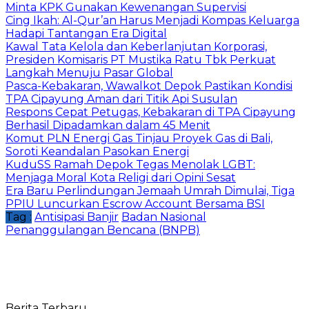
Minta KPK Gunakan Kewenangan Supervisi
Cing Ikah: Al-Qur’an Harus Menjadi Kompas Keluarga
Hadapi Tantangan Era Digital
Kawal Tata Kelola dan Keberlanjutan Korporasi,
Presiden Komisaris PT Mustika Ratu Tbk Perkuat
Langkah Menuju Pasar Global
Pasca-Kebakaran, Wawalkot Depok Pastikan Kondisi
TPA Cipayung Aman dari Titik Api Susulan
Respons Cepat Petugas, Kebakaran di TPA Cipayung
Berhasil Dipadamkan dalam 45 Menit
Komut PLN Energi Gas Tinjau Proyek Gas di Bali,
Soroti Keandalan Pasokan Energi
KuduSS Ramah Depok Tegas Menolak LGBT:
Menjaga Moral Kota Religi dari Opini Sesat
Era Baru Perlindungan Jemaah Umrah Dimulai, Tiga
PPIU Luncurkan Escrow Account Bersama BSI
Tag :
Antisipasi Banjir
Badan Nasional
Penanggulangan Bencana (BNPB)
Berita Terbaru