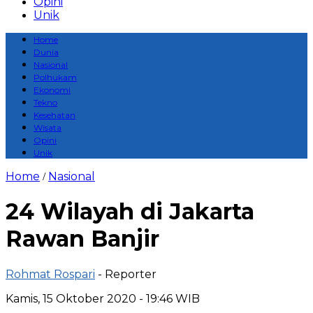
Opini
Unik
Home
Dunia
Nasional
Polhukam
Ekonomi
Tekno
Kesehatan
Wisata
Opini
Unik
Home
Nasional
/
24 Wilayah di Jakarta
Rawan Banjir
Rohmat Rospari
- Reporter
Kamis, 15 Oktober 2020 - 19:46 WIB