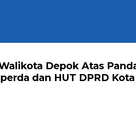
 Walikota Depok Atas Pan
aperda dan HUT DPRD Kot