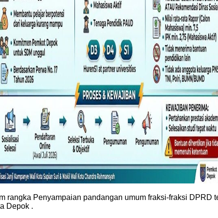
am rangka Penyampaian pandangan umum fraksi-fraksi DPRD t
a Depok .