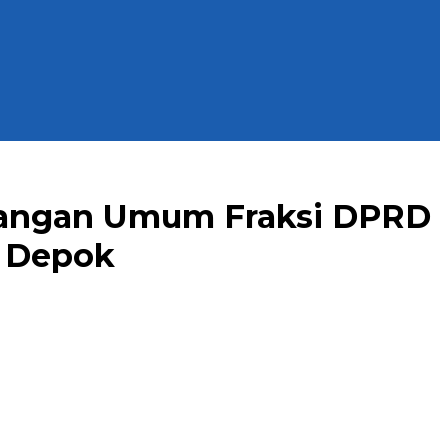
dangan Umum Fraksi DPRD
a Depok