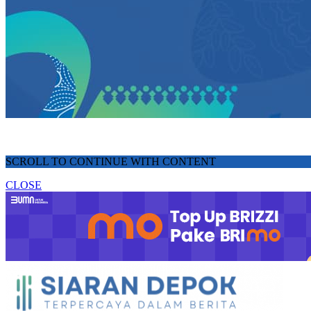
SCROLL TO CONTINUE WITH CONTENT
CLOSE