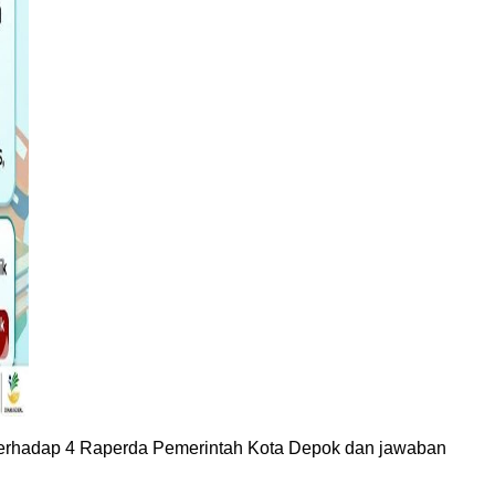
erhadap 4 Raperda Pemerintah Kota Depok dan jawaban