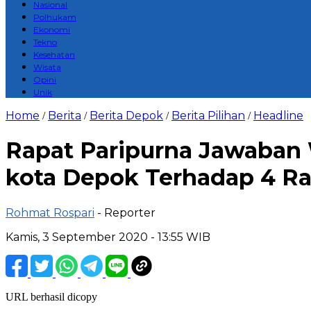
Nasional
Polhukam
Ekonomi
Tekno
Kesehatan
Wisata
Opini
Unik
Home
Berita
Berita Depok
Berita Pilihan
Headline
/
/
/
/
Rapat Paripurna Jawaban
kota Depok Terhadap 4 R
Rohmat Rospari
- Reporter
Kamis, 3 September 2020 - 13:55 WIB
URL berhasil dicopy