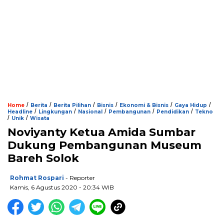
/
/
/
/
/
/
Home
Berita
Berita Pilihan
Bisnis
Ekonomi & Bisnis
Gaya Hidup
/
/
/
/
/
Headline
Lingkungan
Nasional
Pembangunan
Pendidikan
Tekno
/
/
Unik
Wisata
Noviyanty Ketua Amida Sumbar
Dukung Pembangunan Museum
Bareh Solok
Rohmat Rospari
- Reporter
Kamis, 6 Agustus 2020 - 20:34 WIB