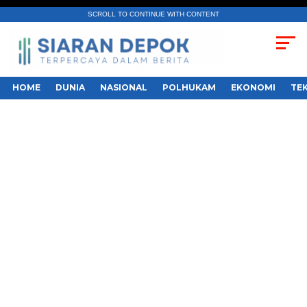
SCROLL TO CONTINUE WITH CONTENT
HOME
DUNIA
NASIONAL
POLHUKAM
EKONOMI
TE