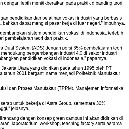
engan lebih menitikberatkan pada praktik dibanding teori.
an pendidikan dan pelatihan vokasi industri yang berbasis
 bahkan dapat mengisi pasar kerja di luar negeri,” imbuhnya.
embangkan sistem pendidikan vokasi di Indonesia, terlebih
i pembelajaran teori dan praktik.
 Dual System (ADS) dengan porsi 35% pembelajaran teori
mendukung pengembangan industri 4.0 di sektor industri
bangkan pendidikan vokasi di Indonesia,” paparnya.
Jakarta Utara yang didirikan pada tahun 1995 oleh PT
 tahun 2001 berganti nama menjadi Politeknik Manufaktur
oduksi dan Proses Manufaktur (TPPM), Manajemen Informatika
iserap untuk bekerja di Astra Group, sementara 30%
ggi,” jelasnya.
rancang dengan konsep green campus ini akan didirikan di
jaran, laboratorium, workshop, teaching factory serta asrama
ni.