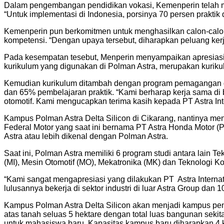
Dalam pengembangan pendidikan vokasi, Kemenperin telah men
“Untuk implementasi di Indonesia, porsinya 70 persen praktik 
Kemenperin pun berkomitmen untuk menghasilkan calon-calon 
kompetensi. “Dengan upaya tersebut, diharapkan peluang kerja
Pada kesempatan tesebut, Menperin menyampaikan apresiasi 
kurikulum yang digunakan di Polman Astra, merupakan kurikulu
Kemudian kurikulum ditambah dengan program pemagangan di
dan 65% pembelajaran praktik. “Kami berharap kerja sama di
otomotif. Kami mengucapkan terima kasih kepada PT Astra In
Kampus Polman Astra Delta Silicon di Cikarang, nantinya me
Federal Motor yang saat ini bernama PT Astra Honda Motor 
Astra atau lebih dikenal dengan Polman Astra.
Saat ini, Polman Astra memiliki 6 program studi antara lain
(MI), Mesin Otomotif (MO), Mekatronika (MK) dan Teknologi 
“Kami sangat mengapresiasi yang dilakukan PT Astra Interna
lulusannya bekerja di sektor industri di luar Astra Group dan 
Kampus Polman Astra Delta Silicon akan menjadi kampus pen
atas tanah seluas 5 hektare dengan total luas bangunan sekita
untuk mahasiswa baru. Kapasitas kampus baru diharapkan 4 ka