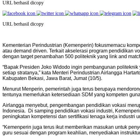
URL berhasil dicopy
URL berhasil dicopy
Kementerian Perindustrian (Kemenperin) fokusmemacu kompet
atau demand driven. Terkait akselerasi program pendidika
dengan target penambahan 500 politeknik yang link and match
“Bapak Presiden Joko Widodo ingin pembangunan politeknik 
setiap stratanya,” kata Menteri Perindustrian Airlangga Harta
Kabupaten Bekasi, Jawa Barat, Jumat (10/5).
Menurut Menperin, pemerintah juga terus berupaya mendoron
tentunya memerlukan ketersediaan SDM yang kompeten guna me
Airlangga menyebut, pengembangan pendidikan vokasi merup
Indonesia. Di samping pendidikan vokasi industri, Kemenperin
peningkatan kompetensi dan sertifikasi tenaga kerja industri 
“Kemenperin juga terus ikut memberikan masukan untuk peny
guru sesuai dengan program keahlian, menyediakan instruktur