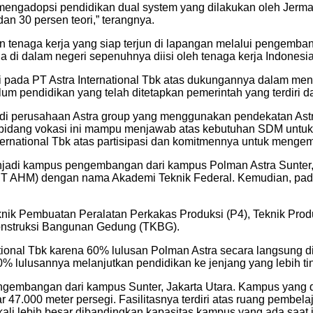
gadopsi pendidikan dual system yang dilakukan oleh Jerman d
dan 30 persen teori,” terangnya.
tenaga kerja yang siap terjun di lapangan melalui pengembang
 di dalam negeri sepenuhnya diisi oleh tenaga kerja Indonesia,
pada PT Astra International Tbk atas dukungannya dalam meng
m pendidikan yang telah ditetapkan pemerintah yang terdiri dar
 perusahaan Astra group yang menggunakan pendekatan Astra
 bidang vokasi ini mampu menjawab atas kebutuhan SDM untuk 
ternational Tbk atas partisipasi dan komitmennya untuk mengem
njadi kampus pengembangan dari kampus Polman Astra Sunter, 
(PT AHM) dengan nama Akademi Teknik Federal. Kemudian, pada
 Teknik Pembuatan Peralatan Perkakas Produksi (P4), Teknik Pr
Konstruksi Bangunan Gedung (TKBG).
tional Tbk karena 60% lulusan Polman Astra secara langsung d
10% lulusannya melanjutkan pendidikan ke jenjang yang lebih tin
gembangan dari kampus Sunter, Jakarta Utara. Kampus yang di
r 47.000 meter persegi. Fasilitasnya terdiri atas ruang pembela
li lebih besar dibandingkan kapasitas kampus yang ada saat i