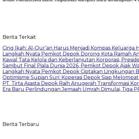
Berita Terkait
Cing Ikah: Al-Qur’an Harus Menjadi Kompas Keluarga H
Langkah Nyata Pemkot Depok Dorong Kota Ramah Ana
Kawal Tata Kelola dan Keberlanjutan Korporasi, Presi
Sambut Final Piala Dunia 2026, Pemkot Depok Ajak W
Langkah Nyata Pemkot Depok Ciptakan Lingkungan Be
Optimisme Supian Suri: Koperasi Depok Siap Melompat L
PT. Tirta Asasta Depok Raih Anugerah Transformasi K
Era Baru Perlindungan Jemaah Umrah Dimulai, Tiga 
Berita Terbaru