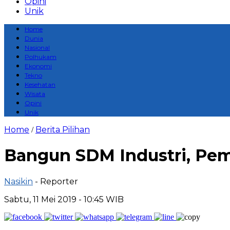
Opini
Unik
Home
Dunia
Nasional
Polhukam
Ekonomi
Tekno
Kesehatan
Wisata
Opini
Unik
Home
Berita Pilihan
/
Bangun SDM Industri, Pem
Nasikin
- Reporter
Sabtu, 11 Mei 2019 - 10:45 WIB