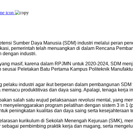
ensi Sumber Daya Manusia (SDM) industri melalui peran pendi
n vokasi, pemerintah telah menuangkan di dalam Rencana Pem
 dengan industri.
yang masif, karena dalam RPJMN untuk 2020-2024, SDM menjad
rto seusai Peletakan Batu Pertama Kampus Politeknik Manufaktur
g pelaku industri agar ikut berperan dalam pembangunan SDM 
macu produktitivas dan daya saing. Apalagi, tenaga kerja ind
akan salah satu wujud pelaksanaan revolusi mental, yang m
 menyelenggarakan program pelatihan dengan sistem 3 in 1 (pel
untuk peningkatan kualitas dan daya saing serta kesejahteraan t
elarasan kurikulum di Sekolah Menengah Kejuruan (SMK), memf
 sebagai pembimbing praktik kerja dan magang, serta mengeluar