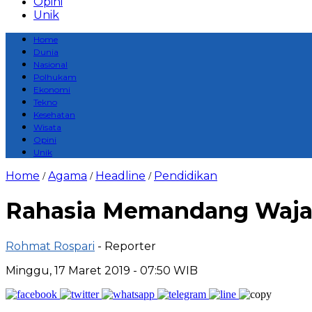
Opini
Unik
Home
Dunia
Nasional
Polhukam
Ekonomi
Tekno
Kesehatan
Wisata
Opini
Unik
Home
Agama
Headline
Pendidikan
/
/
/
Rahasia Memandang Waja
Rohmat Rospari
- Reporter
Minggu, 17 Maret 2019 - 07:50 WIB