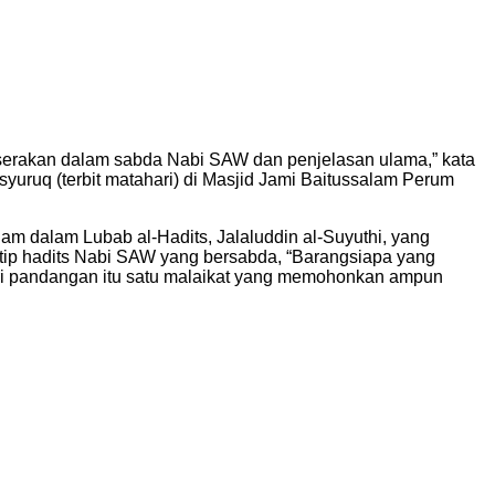
serakan dalam sabda Nabi SAW dan penjelasan ulama,” kata
uruq (terbit matahari) di Masjid Jami Baitussalam Perum
am dalam Lubab al-Hadits, Jalaluddin al-Suyuthi, yang
utip hadits Nabi SAW yang bersabda, “Barangsiapa yang
ari pandangan itu satu malaikat yang memohonkan ampun