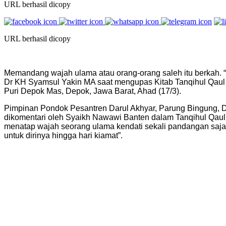
URL berhasil dicopy
URL berhasil dicopy
Memandang wajah ulama atau orang-orang saleh itu berkah.
Dr KH Syamsul Yakin MA saat mengupas Kitab Tanqihul Qaul d
Puri Depok Mas, Depok, Jawa Barat, Ahad (17/3).
Pimpinan Pondok Pesantren Darul Akhyar, Parung Bingung, Dep
dikomentari oleh Syaikh Nawawi Banten dalam Tanqihul Qaul.
menatap wajah seorang ulama kendati sekali pandangan saja
untuk dirinya hingga hari kiamat”.