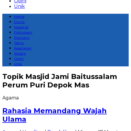
Opini
Unik
Home
Dunia
Nasional
Polhukam
Ekonomi
Tekno
Kesehatan
Wisata
Opini
Unik
Topik
Masjid Jami Baitussalam
Perum Puri Depok Mas
Agama
Rahasia Memandang Wajah
Ulama