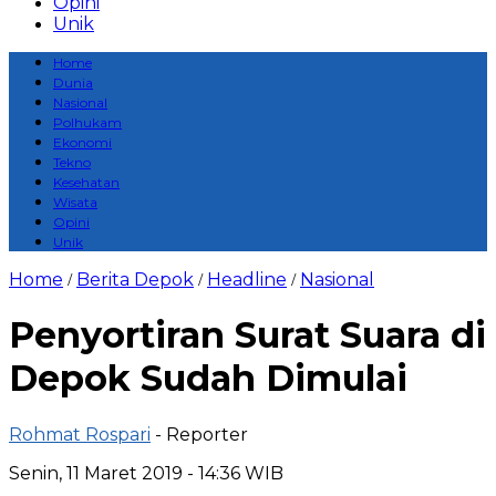
Opini
Unik
Home
Dunia
Nasional
Polhukam
Ekonomi
Tekno
Kesehatan
Wisata
Opini
Unik
Home
Berita Depok
Headline
Nasional
/
/
/
Penyortiran Surat Suara di
Depok Sudah Dimulai
Rohmat Rospari
- Reporter
Senin, 11 Maret 2019 - 14:36 WIB