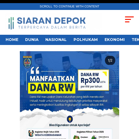
SCROLL TO CONTINUE WITH CONTENT
HOME
DUNIA
NASIONAL
POLHUKAM
EKONOMI
TE