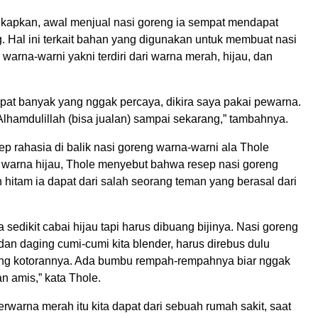
apkan, awal menjual nasi goreng ia sempat mendapat
. Hal ini terkait bahan yang digunakan untuk membuat nasi
warna-warni yakni terdiri dari warna merah, hijau, dan
at banyak yang nggak percaya, dikira saya pakai pewarna.
 Alhamdulillah (bisa jualan) sampai sekarang,” tambahnya.
ep rahasia di balik nasi goreng warna-warni ala Thole
 warna hijau, Thole menyebut bahwa resep nasi goreng
 hitam ia dapat dari salah seorang teman yang berasal dari
a sedikit cabai hijau tapi harus dibuang bijinya. Nasi goreng
a dan daging cumi-cumi kita blender, harus direbus dulu
ng kotorannya. Ada bumbu rempah-rempahnya biar nggak
an amis,” kata Thole.
rwarna merah itu kita dapat dari sebuah rumah sakit, saat