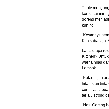
Thole mengungk
komentar miring
goreng menjadi 
kuning.
“Kesannya semp
Kita sabar aja.
Lantas, apa res
Kitchen? Untuk
warna hijau dan
Lombok.
“Kalau hijau ad
hitam dari tint
cuminya, dibua
terlalu strong d
“Nasi Goreng be