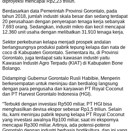
diproyeksi mencapai Rp2,23 triliun.
Berdasarkan data Pemerintah Provinsi Gorontalo, pada
tahun 2018, jumlah industri skala besar dan sedang terdapat
20 perusahaan dengan penyerapan tenaga kerja sebanyak
7.693 orang. Sedangkan, industri mikro dan kecil mencapai
12.360 unit usaha dengan melibatkan 31.910 tenaga kerja.
Sektor perkebunan kelapa menjadi prospek andalan
berlangsungnya produksi pabrik tepung kelapa dan nata de
coco di Kabupaten Gorontalo. Sementara itu, di Provinsi
Gorontalo, juga terdapat satu kawasan industri yaitu
Kawasan Industri Agro Terpadu (KIAT) di Kabupaten Bone
Bolango.
Didampingi Gubernur Gorontalo Rusli Habibie, Menperin
berkesempatan untuk meninjau dan berdialog langsung
dengan para pengusaha dan karyawan PT Royal Coconut
dan PT Harvest Gorontalo Indonesia (HGI).
“Terbukti dengan investasi Rp500 miliar, PT HGI bisa
menghasilkan devisa ekspor sebesar Rp1,5 triliun. Selain
itu, kami meninjau pabrik tepung kelapa PT Royal Coconut
yang investasi awalnya Rp100 miliar, saat ini ekspornya
mencapai Rp300 miliar. Artinya, ada potensi-potensi
Gorontalo dengan industri berbasis hortikultura, dan ini yang