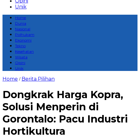
Opini
Unik
Home
Dunia
Nasional
Polhukam
Ekonomi
Tekno
Kesehatan
Wisata
Opini
Unik
Home
Berita Pilihan
/
Dongkrak Harga Kopra,
Solusi Menperin di
Gorontalo: Pacu Industri
Hortikultura