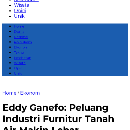
Wisata
Opini
Unik
Home
Dunia
Nasional
Polhukam
Ekonomi
Tekno
Kesehatan
Wisata
Opini
Unik
Home
Ekonomi
/
Eddy Ganefo: Peluang
Industri Furnitur Tanah