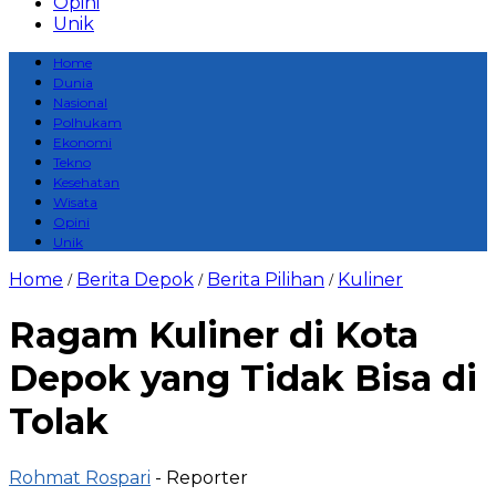
Opini
Unik
Home
Dunia
Nasional
Polhukam
Ekonomi
Tekno
Kesehatan
Wisata
Opini
Unik
Home
Berita Depok
Berita Pilihan
Kuliner
/
/
/
Ragam Kuliner di Kota
Depok yang Tidak Bisa di
Tolak
Rohmat Rospari
- Reporter