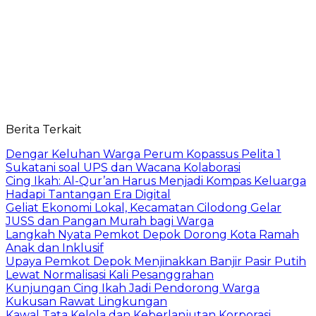
Berita Terkait
Dengar Keluhan Warga Perum Kopassus Pelita 1
Sukatani soal UPS dan Wacana Kolaborasi
Cing Ikah: Al-Qur’an Harus Menjadi Kompas Keluarga
Hadapi Tantangan Era Digital
Geliat Ekonomi Lokal, Kecamatan Cilodong Gelar
JUSS dan Pangan Murah bagi Warga
Langkah Nyata Pemkot Depok Dorong Kota Ramah
Anak dan Inklusif
Upaya Pemkot Depok Menjinakkan Banjir Pasir Putih
Lewat Normalisasi Kali Pesanggrahan
Kunjungan Cing Ikah Jadi Pendorong Warga
Kukusan Rawat Lingkungan
Kawal Tata Kelola dan Keberlanjutan Korporasi,