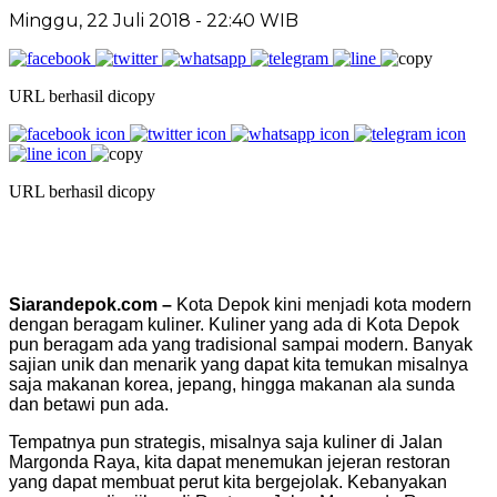
Minggu, 22 Juli 2018 - 22:40 WIB
URL berhasil dicopy
URL berhasil dicopy
Siarandepok.com –
Kota Depok kini menjadi kota modern
dengan beragam kuliner. Kuliner yang ada di Kota Depok
pun beragam ada yang tradisional sampai modern. Banyak
sajian unik dan menarik yang dapat kita temukan misalnya
saja makanan korea, jepang, hingga makanan ala sunda
dan betawi pun ada.
Tempatnya pun strategis, misalnya saja kuliner di Jalan
Margonda Raya, kita dapat menemukan jejeran restoran
yang dapat membuat perut kita bergejolak. Kebanyakan