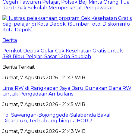
Cegah Tawuran Pelajar, Polsek Beji Minta Orang Tua
dan Pihak Sekolah Memperketat Pengawasan
Berita
Pemkot Depok Gelar Cek Kesehatan Gratis untuk
368 Ribu Pelajar, Sasar 1.204 Sekolah
Berita Terkait
Jumat, 7 Agustus 2026 - 21:47 WIB
Lima RW di Rangkapan Jaya Baru Gunakan Dana RW
untuk Pengadaan Ambulans
Jumat, 7 Agustus 2026 - 21:45 WIB
Tol Sawangan-Bojonggede-Salabenda Bakal
Dibangun, Terhubung hingga BORR
Jumat, 7 Agustus 2026 - 21:43 WIB