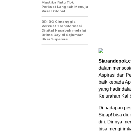
Mustika Ratu Tbk
Perkuat Langkah Menuju
Pasar Global
BRI BO Cimanggis
Perkuat Transformasi
Digital Nasabah melalui
Brimo Day di Sejumlah
Uker Supervisi
Siarandepok.
dalam mensosia
Aspirasi dan Pe
baik kepada Ap
yang hadir dala
Kelurahan Kali
Di hadapan pes
Sigap! bisa di
diri. Dirinya 
bisa mengirimk