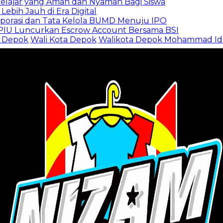
lajar yang Aman dan Nyaman Bagi Siswa
ebih Jauh di Era Digital
orporasi dan Tata Kelola BUMD Menuju IPO
PPIU Luncurkan Escrow Account Bersama BSI
 Depok
Wali Kota Depok
Walikota Depok Mohammad Idr