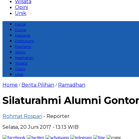
Wisata
Opini
Unik
Home
Dunia
Nasional
Polhukam
Ekonomi
Tekno
Kesehatan
Wisata
Opini
Unik
Home
Berita Pilihan
Ramadhan
/
/
Silaturahmi Alumni Gonto
Rohmat Rospari
- Reporter
Selasa, 20 Juni 2017 - 13:13 WIB