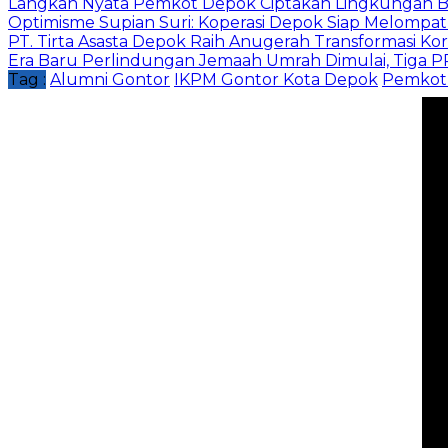
Langkah Nyata Pemkot Depok Ciptakan Lingkungan Be
Optimisme Supian Suri: Koperasi Depok Siap Melompat L
PT. Tirta Asasta Depok Raih Anugerah Transformasi K
Era Baru Perlindungan Jemaah Umrah Dimulai, Tiga 
Tag :
Alumni Gontor
IKPM Gontor Kota Depok
Pemkot