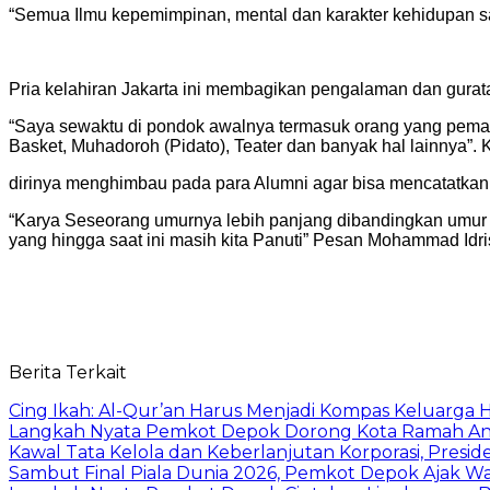
“Semua Ilmu kepemimpinan, mental dan karakter kehidupan sa
Pria kelahiran Jakarta ini membagikan pengalaman dan gurat
“Saya sewaktu di pondok awalnya termasuk orang yang pemalu,
Basket, Muhadoroh (Pidato), Teater dan banyak hal lainnya”
dirinya menghimbau pada para Alumni agar bisa mencatatkan
“Karya Seseorang umurnya lebih panjang dibandingkan umur 
yang hingga saat ini masih kita Panuti” Pesan Mohammad Idri
Berita Terkait
Cing Ikah: Al-Qur’an Harus Menjadi Kompas Keluarga H
Langkah Nyata Pemkot Depok Dorong Kota Ramah Ana
Kawal Tata Kelola dan Keberlanjutan Korporasi, Presi
Sambut Final Piala Dunia 2026, Pemkot Depok Ajak W