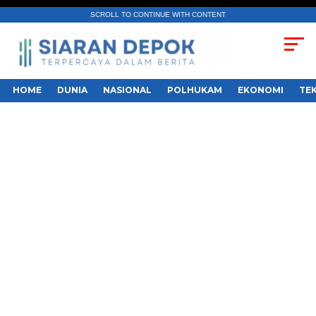
SCROLL TO CONTINUE WITH CONTENT
HOME
DUNIA
NASIONAL
POLHUKAM
EKONOMI
TE