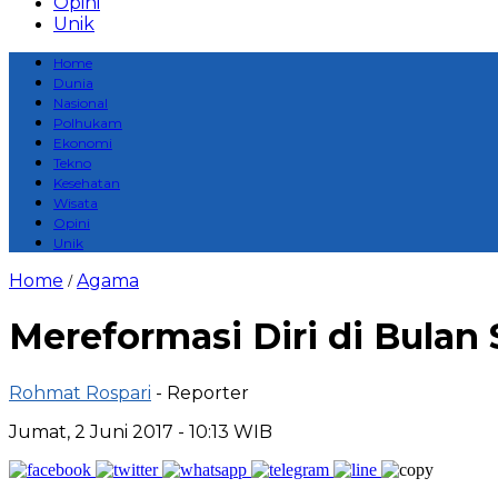
Opini
Unik
Home
Dunia
Nasional
Polhukam
Ekonomi
Tekno
Kesehatan
Wisata
Opini
Unik
Home
Agama
/
Mereformasi Diri di Bulan 
Rohmat Rospari
- Reporter
Jumat, 2 Juni 2017 - 10:13 WIB