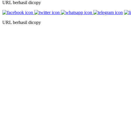
URL berhasil dicopy
URL berhasil dicopy
Oleh: Dr. Syamsul Yakin, MA
UIN Syarif Hidayatullah Jakarta
Adakah visi reformasi di balik ibadah puasa? Sudahkah puasa
bernilai reformatif bagi perilaku dan cara hidup kita sehari-h
Inilah momentum paling menentukan bagi upaya aktualisasi i
yang terjadi di negeri ini akan kehilangan makna, bila kita send
Mengenai pentingnya mereformasi diri di bulan suci terungk
mendapatkan apa-apa dari puasanya kecuali lapar dan dahag
(HR. al-Darimi).
Hakikat puasa menurut hadits ini sedianya mendorong kita un
seremonial menjadi bertuah spiritual, dan dari syariat menuju 
Dengan kata lain, puasa reformatif adalah puasa yang pela
dalam kehidupan.