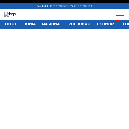
SCROLL TO CONTINUE WITH CONTENT
HOME
DUNIA
NASIONAL
POLHUKAM
EKONOMI
TE