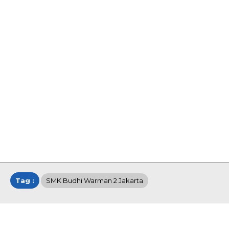
Tag :
SMK Budhi Warman 2 Jakarta