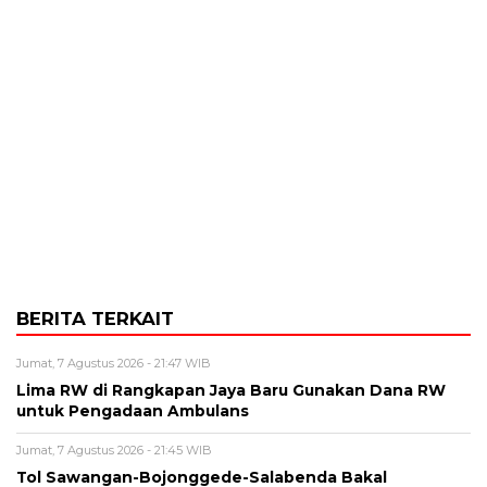
BERITA TERKAIT
Jumat, 7 Agustus 2026 - 21:47 WIB
Lima RW di Rangkapan Jaya Baru Gunakan Dana RW
untuk Pengadaan Ambulans
Jumat, 7 Agustus 2026 - 21:45 WIB
Tol Sawangan-Bojonggede-Salabenda Bakal