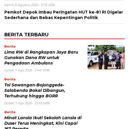
Kamis, 6 Agustus 2026 - 21:15 WIB
Pemkot Depok Imbau Peringatan HUT ke-81 RI Digelar
Sederhana dan Bebas Kepentingan Politik
BERITA TERBARU
Berita
Lima RW di Rangkapan Jaya Baru
Gunakan Dana RW untuk
Pengadaan Ambulans
Jumat, 7 Agu 2026 - 21:47 WIB
Berita
Tol Sawangan-Bojonggede-
Salabenda Bakal Dibangun,
Terhubung hingga BORR
Jumat, 7 Agu 2026 - 21:45 WIB
Berita
Minat Lansia Ikuti Sekolah Lansia di
Duser Terus Meningkat, Kini Capai
167 Peserta