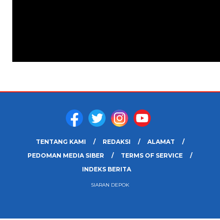
TENTANG KAMI
REDAKSI
ALAMAT
PEDOMAN MEDIA SIBER
TERMS OF SERVICE
INDEKS BERITA
SIARAN DEPOK