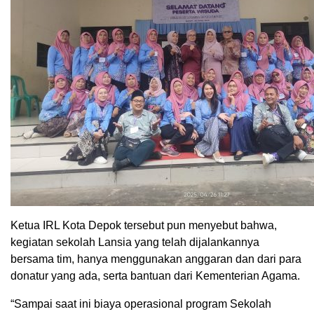
Ketua IRL Kota Depok tersebut pun menyebut bahwa,
kegiatan sekolah Lansia yang telah dijalankannya
bersama tim, hanya menggunakan anggaran dan dari para
donatur yang ada, serta bantuan dari Kementerian Agama.
“Sampai saat ini biaya operasional program Sekolah