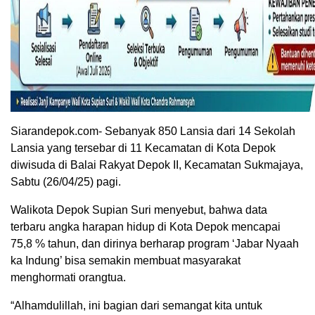
Siarandepok.com- Sebanyak 850 Lansia dari 14 Sekolah
Lansia yang tersebar di 11 Kecamatan di Kota Depok
diwisuda di Balai Rakyat Depok II, Kecamatan Sukmajaya,
Sabtu (26/04/25) pagi.
Walikota Depok Supian Suri menyebut, bahwa data
terbaru angka harapan hidup di Kota Depok mencapai
75,8 % tahun, dan dirinya berharap program ‘Jabar Nyaah
ka Indung’ bisa semakin membuat masyarakat
menghormati orangtua.
“Alhamdulillah, ini bagian dari semangat kita untuk