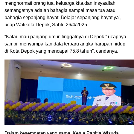
menghormati orang tua, keluarga kita,dan insyaallah
semangatnya adalah bahagia sampai masa tua atau
bahagia sepanjang hayat. Belajar sepanjang hayat ya”,
ucap Walikota Depok, Sabtu 26/4/2025.
“Kalau mau panjang umur, tinggalnya di Depok,” ucapnya
sambil menyampaikan data terbaru angka harapan hidup
di Kota Depok yang mencapai 75,8 tahun”, candanya.
Dalam kesempatan yang sama, Ketua Panitia Wisuda