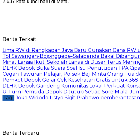
2.637 kata kunci baru di Meta.”
Berita Terkait
Lima RW di Rangkapan Jaya Baru Gunakan Dana RW
Tol Sawangan-Bojonggede-Salabenda Bakal Dibangu
Minat Lansia Ikuti Sekolah Lansia di Duser Terus Mening
DLHK Depok Buka Suara Soal Isu Penutupan TPA Cipay
Cegah Tawuran Pelajar, Polsek Beji Minta Orang Tua
Pemkot Depok Gelar Cek Kesehatan Gratis untuk 368 Ri
DLHK Depok Gandeng Komunitas Lokal Perkuat Konser
U-Turn Pemuda Depok Ditutup Setiap Sore Mulai Juma
Tag :
Joko Widodo
Listyo Sigit Prabowo
pemberantasan j
Berita Terbaru