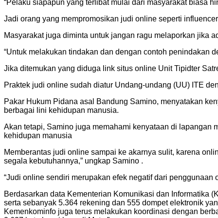
“Pelaku siapapun yang terlibat mulai dari masyarakat biasa hin
Jadi orang yang mempromosikan judi online seperti influence
Masyarakat juga diminta untuk jangan ragu melaporkan jika 
“Untuk melakukan tindakan dan dengan contoh penindakan d
Jika ditemukan yang diduga link situs online Unit Tipidter Sat
Praktek judi online sudah diatur Undang-undang (UU) ITE de
Pakar Hukum Pidana asal Bandung Samino, menyatakan kenyata
berbagai lini kehidupan manusia.
Akan tetapi, Samino juga memahami kenyataan di lapangan mem
kehidupan manusia
Memberantas judi online sampai ke akarnya sulit, karena onl
segala kebutuhannya,” ungkap Samino .
“Judi online sendiri merupakan efek negatif dari penggunaan
Berdasarkan data Kementerian Komunikasi dan Informatika (Ke
serta sebanyak 5.364 rekening dan 555 dompet elektronik yang
Kemenkominfo juga terus melakukan koordinasi dengan berbaga