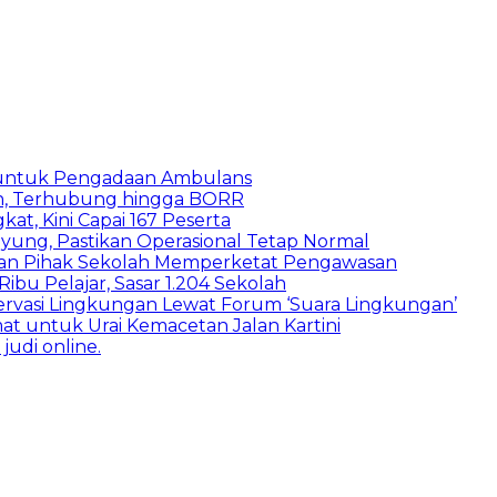
 untuk Pengadaan Ambulans
n, Terhubung hingga BORR
kat, Kini Capai 167 Peserta
ung, Pastikan Operasional Tetap Normal
 dan Pihak Sekolah Memperketat Pengawasan
bu Pelajar, Sasar 1.204 Sekolah
vasi Lingkungan Lewat Forum ‘Suara Lingkungan’
t untuk Urai Kemacetan Jalan Kartini
udi online.