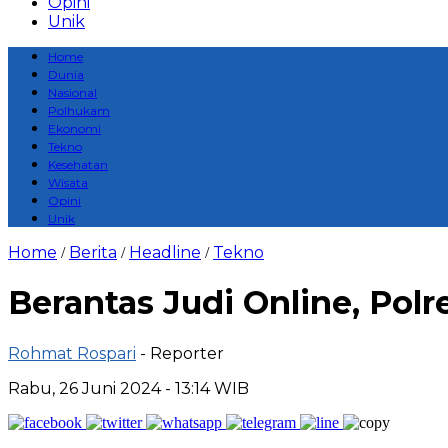
Opini
Unik
Home
Dunia
Nasional
Polhukam
Ekonomi
Tekno
Kesehatan
Wisata
Opini
Unik
Home
Berita
Headline
Tekno
/
/
/
Berantas Judi Online, Pol
Rohmat Rospari
- Reporter
Rabu, 26 Juni 2024 - 13:14 WIB