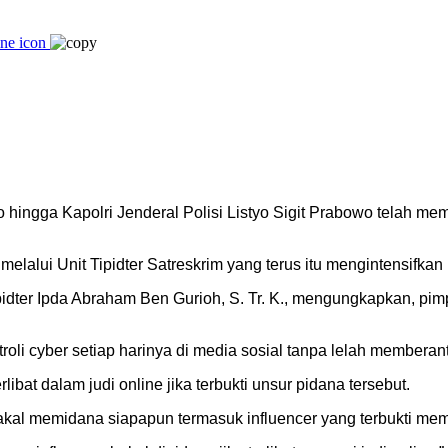
ingga Kapolri Jenderal Polisi Listyo Sigit Prabowo telah meme
elalui Unit Tipidter Satreskrim yang terus itu mengintensifkan 
pidter Ipda Abraham Ben Gurioh, S. Tr. K., mengungkapkan, pi
oli cyber setiap harinya di media sosial tanpa lelah memberant
bat dalam judi online jika terbukti unsur pidana tersebut.
akal memidana siapapun termasuk influencer yang terbukti mem