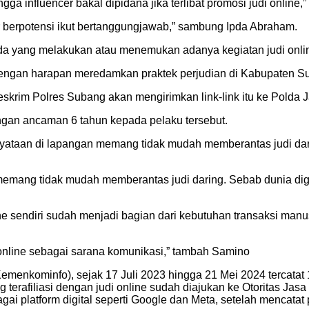
gga influencer bakal dipidana jika terlibat promosi judi online,
r berpotensi ikut bertanggungjawab,” sambung Ipda Abraham.
ada yang melakukan atau menemukan adanya kegiatan judi onli
engan harapan meredamkan praktek perjudian di Kabupaten S
reskrim Polres Subang akan mengirimkan link-link itu ke Polda J
ngan ancaman 6 tahun kepada pelaku tersebut.
an di lapangan memang tidak mudah memberantas judi daring. 
ang tidak mudah memberantas judi daring. Sebab dunia digital 
ine sendiri sudah menjadi bagian dari kebutuhan transaksi ma
 online sebagai sarana komunikasi,” tambah Samino
menkominfo), sejak 17 Juli 2023 hingga 21 Mei 2024 tercatat 1
 terafiliasi dengan judi online sudah diajukan ke Otoritas Jasa
i platform digital seperti Google dan Meta, setelah mencatat