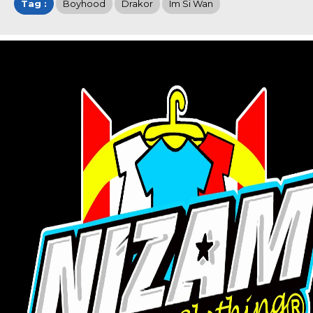
Tag :
Boyhood
Drakor
Im Si Wan