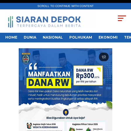
SCROLL TO CONTINUE WITH CONTENT
HOME
DUNIA
NASIONAL
POLHUKAM
EKONOMI
TE