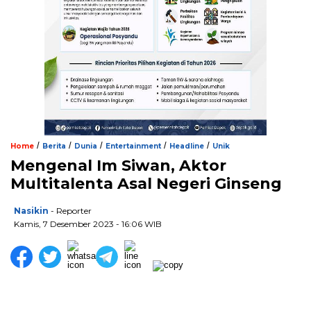
/
/
/
/
/
Home
Berita
Dunia
Entertainment
Headline
Unik
Mengenal Im Siwan, Aktor
Multitalenta Asal Negeri Ginseng
Nasikin
- Reporter
Kamis, 7 Desember 2023 - 16:06 WIB