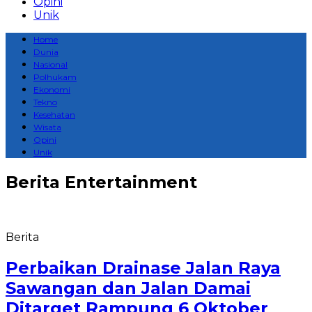
Opini
Unik
Home
Dunia
Nasional
Polhukam
Ekonomi
Tekno
Kesehatan
Wisata
Opini
Unik
Berita
Entertainment
Berita
Perbaikan Drainase Jalan Raya
Sawangan dan Jalan Damai
Ditarget Rampung 6 Oktober