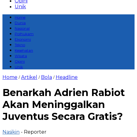
Opini
Unik
Home
Dunia
Nasional
Polhukam
Ekonomi
Tekno
Kesehatan
Wisata
Opini
Unik
Home
Artikel
Bola
Headline
/
/
/
Benarkah Adrien Rabiot
Akan Meninggalkan
Juventus Secara Gratis?
Nasikin
- Reporter