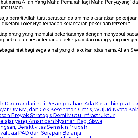
yebut nama Allah Yang Maha Pemurah lagi Maha Penyayang” dal
umat islam.
ja berarti Allah turut sertakan dalam melaksanakan pekerjaan 
diketahui olehNya terhadap kelancaran pekerjaan tersebut.
tiap orang yang memulai pekerjaannya dengan menyebut bacaa
g hebat dan besar terhadap pekerjaan dan orang yang menger
agai niat bagi segala hal yang dilakukan atas nama Allah SWT
h Dikeruk dari Kali Pesanggrahan, Ada Kasur hingga Pa
byar UMKM, dan Cek Kesehatan Gratis, Wujud Nyata Kol
an Proyek Strategis Demi Mutu Infrastruktur
lajar yang Aman dan Nyaman Bagi Siswa
ongsari, Beraktivitas Semakin Mudah
aluasi PAD dan Serapan Belanja