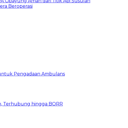
A Cipayung Aman dari Titik Api Susulan
era Beroperasi
 untuk Pengadaan Ambulans
n, Terhubung hingga BORR