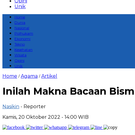
Opini
Unik
Home
Dunia
Nasional
Polhukam
Ekonomi
Tekno
Kesehatan
Wisata
Opini
Unik
Home
Agama
Artikel
/
/
Inilah Makna Bacaan Bismi
Nasikin
- Reporter
Kamis, 20 Oktober 2022 - 14:00 WIB