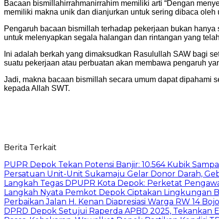
Bacaan bismillahirrahmanirrahim memiliki arti “Dengan men
memiliki makna unik dan dianjurkan untuk sering dibaca oleh 
Pengaruh bacaan bismillah terhadap pekerjaan bukan hanya sa
untuk melenyapkan segala halangan dan rintangan yang telah 
Ini adalah berkah yang dimaksudkan Rasulullah SAW bagi se
suatu pekerjaan atau perbuatan akan membawa pengaruh yan
Jadi, makna bacaan bismillah secara umum dapat dipahami seb
kepada Allah SWT.
Berita Terkait
PUPR Depok Tekan Potensi Banjir: 10.564 Kubik Sampa
Persatuan Unit-Unit Sukamaju Gelar Donor Darah, Ge
Langkah Tegas DPUPR Kota Depok: Perketat Pengawas
Langkah Nyata Pemkot Depok Ciptakan Lingkungan Be
Perbaikan Jalan H. Kenan Diapresiasi Warga RW 14 Boj
DPRD Depok Setujui Raperda APBD 2025, Tekankan Ev