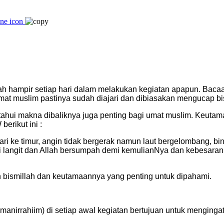
h hampir setiap hari dalam melakukan kegiatan apapun. Bacaa
 Umat muslim pastinya sudah diajari dan dibiasakan mengucap b
hui makna dibaliknya juga penting bagi umat muslim. Keutama
erikut ini :
lari ke timur, angin tidak bergerak namun laut bergelombang,
 dari langit dan Allah bersumpah demi kemulianNya dan kebesa
 bismillah dan keutamaannya yang penting untuk dipahami.
manirrahiim) di setiap awal kegiatan bertujuan untuk menginga