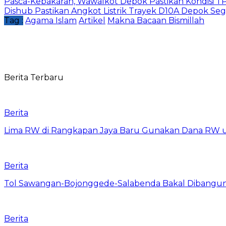
Pasca-Kebakaran, Wawalkot Depok Pastikan Kondisi TP
Dishub Pastikan Angkot Listrik Trayek D10A Depok Seg
Tag :
Agama Islam
Artikel
Makna Bacaan Bismillah
Berita Terbaru
Berita
Lima RW di Rangkapan Jaya Baru Gunakan Dana RW
Berita
Tol Sawangan-Bojonggede-Salabenda Bakal Dibangu
Berita