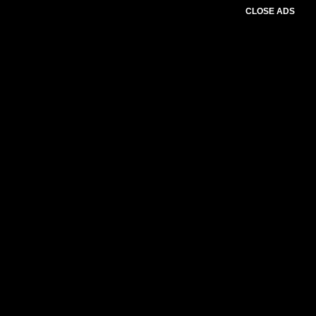
CLOSE ADS