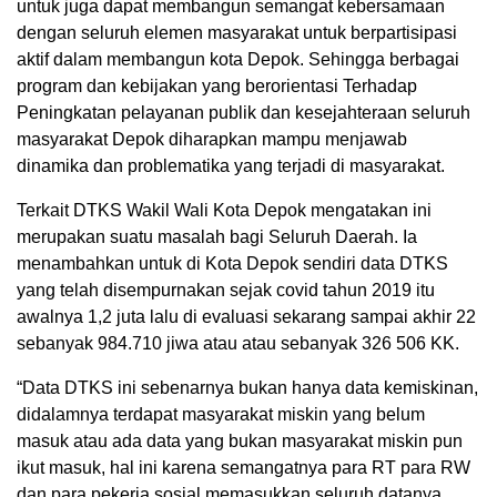
untuk juga dapat membangun semangat kebersamaan
dengan seluruh elemen masyarakat untuk berpartisipasi
aktif dalam membangun kota Depok. Sehingga berbagai
program dan kebijakan yang berorientasi Terhadap
Peningkatan pelayanan publik dan kesejahteraan seluruh
masyarakat Depok diharapkan mampu menjawab
dinamika dan problematika yang terjadi di masyarakat.
Terkait DTKS Wakil Wali Kota Depok mengatakan ini
merupakan suatu masalah bagi Seluruh Daerah. Ia
menambahkan untuk di Kota Depok sendiri data DTKS
yang telah disempurnakan sejak covid tahun 2019 itu
awalnya 1,2 juta lalu di evaluasi sekarang sampai akhir 22
sebanyak 984.710 jiwa atau atau sebanyak 326 506 KK.
“Data DTKS ini sebenarnya bukan hanya data kemiskinan,
didalamnya terdapat masyarakat miskin yang belum
masuk atau ada data yang bukan masyarakat miskin pun
ikut masuk, hal ini karena semangatnya para RT para RW
dan para pekerja sosial memasukkan seluruh datanya