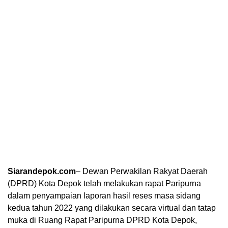
Siarandepok.com
– Dewan Perwakilan Rakyat Daerah
(DPRD) Kota Depok telah melakukan rapat Paripurna
dalam penyampaian laporan hasil reses masa sidang
kedua tahun 2022 yang dilakukan secara virtual dan tatap
muka di Ruang Rapat Paripurna DPRD Kota Depok,