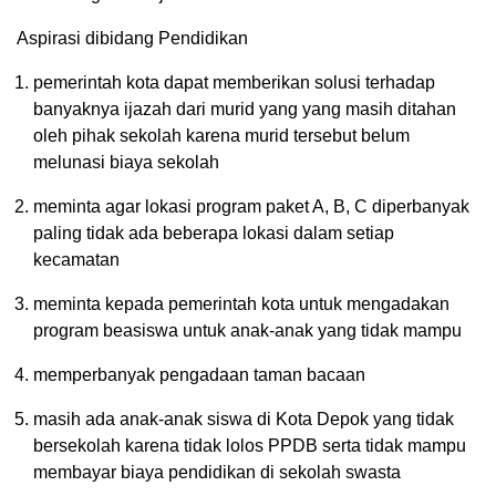
Aspirasi dibidang Pendidikan
pemerintah kota dapat memberikan solusi terhadap
banyaknya ijazah dari murid yang yang masih ditahan
oleh pihak sekolah karena murid tersebut belum
melunasi biaya sekolah
meminta agar lokasi program paket A, B, C diperbanyak
paling tidak ada beberapa lokasi dalam setiap
kecamatan
meminta kepada pemerintah kota untuk mengadakan
program beasiswa untuk anak-anak yang tidak mampu
memperbanyak pengadaan taman bacaan
masih ada anak-anak siswa di Kota Depok yang tidak
bersekolah karena tidak lolos PPDB serta tidak mampu
membayar biaya pendidikan di sekolah swasta