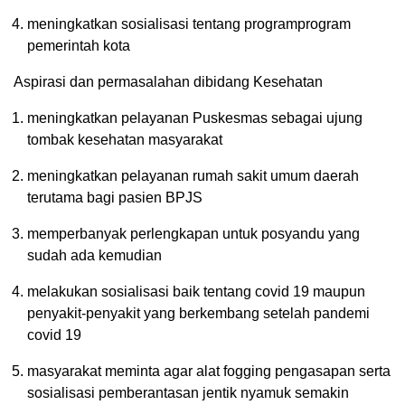
meningkatkan sosialisasi tentang programprogram
pemerintah kota
Aspirasi dan permasalahan dibidang Kesehatan
meningkatkan pelayanan Puskesmas sebagai ujung
tombak kesehatan masyarakat
meningkatkan pelayanan rumah sakit umum daerah
terutama bagi pasien BPJS
memperbanyak perlengkapan untuk posyandu yang
sudah ada kemudian
melakukan sosialisasi baik tentang covid 19 maupun
penyakit-penyakit yang berkembang setelah pandemi
covid 19
masyarakat meminta agar alat fogging pengasapan serta
sosialisasi pemberantasan jentik nyamuk semakin