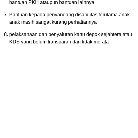
bantuan PKH ataupun bantuan lainnya
Bantuan kepada penyandang disabilitas terutama anak-
anak masih sangat kurang perhatiannya
pelaksanaan dan penyaluran kartu depok sejahtera atau
KDS yang belum transparan dan tidak merata