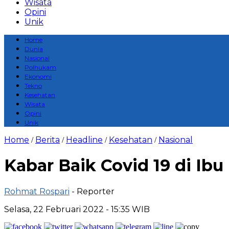
Wisata
Opini
Unik
Home
Dunia
Nasional
Polhukam
Ekonomi
Tekno
Kesehatan
Wisata
Opini
Unik
Home
Berita
Headline
Kesehatan
Nasional
/
/
/
/
Kabar Baik Covid 19 di Ib
Rohmat Rospari
- Reporter
Selasa, 22 Februari 2022 - 15:35 WIB