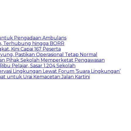
 untuk Pengadaan Ambulans
n, Terhubung hingga BORR
kat, Kini Capai 167 Peserta
ung, Pastikan Operasional Tetap Normal
 dan Pihak Sekolah Memperketat Pengawasan
bu Pelajar, Sasar 1.204 Sekolah
vasi Lingkungan Lewat Forum ‘Suara Lingkungan’
t untuk Urai Kemacetan Jalan Kartini