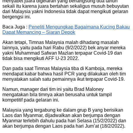
menyabet juara digelaran yang berlangsung dua tahun
sekali itu karena juara bertahan sekaligus musuh bebuyutan
dari Malaysia yakni Indonesia tidak dapat mengikuti gelaran
bergengsi ini.
Baca Juga :
Peneliti Mengungkap Bagaimana Kucing Bakau
Dapat Memancing – Siaran Depok
Akan tetapi, Timnas Malaysia malah dihadang masalah
lainnya, yaitu pada hari Rabu (9/2/2022) bek anyar mereka
yakni Muhammad Safwan Mazlan terpapar Covid-19 dan
tidak bisa mengikuti AFF U-23 2022.
Dan pada saat Timnas Malaysia tiba di Kamboja, mereka
mendapat kabar bahwa hasil PCR yang dilakukan oleh tim
menyatakan salah satu pemainnya ikut terpapar Covid-19.
Namun, manager dari tim ini yaitu Brad Maloney
mengatakan bila timnya akan berusaha untuk tampil
kompetitif pada gelaran ini.
Malaysia yang tergabung ke dalam grup B yang berisikan
Laos dan Myanmar, dijadwalkan akan berjumpa dengan
Myanmar terlebih dahulu pada hari Selasa (15/2/2022) dan
akan berjumpa dengan Laos pada hari Jum’at (18/2/2022).