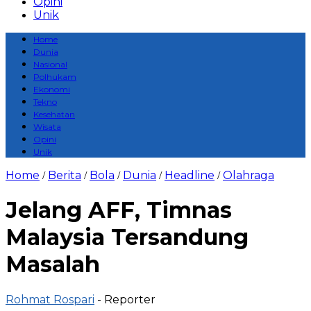
Opini
Unik
Home
Dunia
Nasional
Polhukam
Ekonomi
Tekno
Kesehatan
Wisata
Opini
Unik
Home
Berita
Bola
Dunia
Headline
Olahraga
/
/
/
/
/
Jelang AFF, Timnas
Malaysia Tersandung
Masalah
Rohmat Rospari
- Reporter