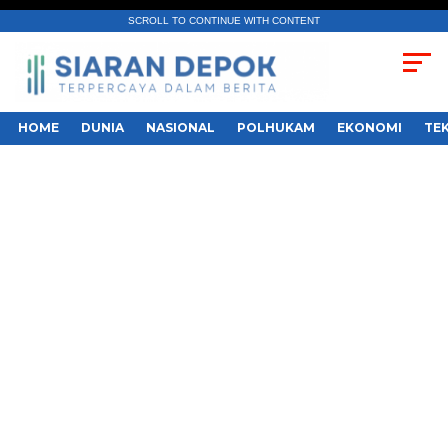
SCROLL TO CONTINUE WITH CONTENT
HOME
DUNIA
NASIONAL
POLHUKAM
EKONOMI
TE