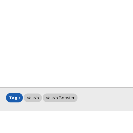
Tag :
Vaksin
Vaksin Booster