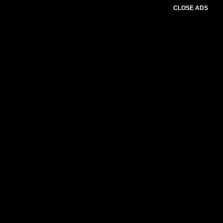
CLOSE ADS