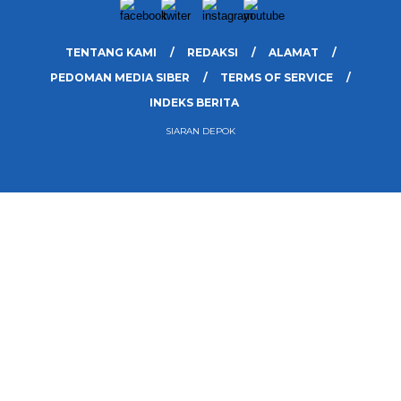
TENTANG KAMI
REDAKSI
ALAMAT
PEDOMAN MEDIA SIBER
TERMS OF SERVICE
INDEKS BERITA
SIARAN DEPOK