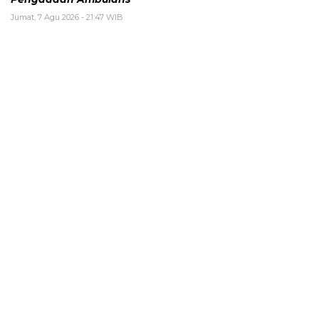
Jumat, 7 Agu 2026 - 21:47 WIB