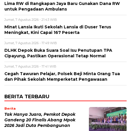
Lima RW di Rangkapan Jaya Baru Gunakan Dana RW
untuk Pengadaan Ambulans
Jumat, 7 Agustus 2026 - 21:43 WIB
Minat Lansia Ikuti Sekolah Lansia di Duser Terus
Meningkat, Kini Capai 167 Peserta
Jumat, 7 Agustus 2026 - 17:49 WIB
DLHK Depok Buka Suara Soal Isu Penutupan TPA
Cipayung, Pastikan Operasional Tetap Normal
Jumat, 7 Agustus 2026 - 17:41 WIB
Cegah Tawuran Pelajar, Polsek Beji Minta Orang Tua
dan Pihak Sekolah Memperketat Pengawasan
BERITA TERBARU
Berita
Tak Hanya Juara, Pemkot Depok
Gandeng 20 Finalis Abang Mpok
2026 Jadi Duta Pembangunan