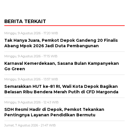
BERITA TERKAIT
Minggu, 9 Agustus 2026 - 17:20 WIB
Tak Hanya Juara, Pemkot Depok Gandeng 20 Finalis
Abang Mpok 2026 Jadi Duta Pembangunan
Minggu, 9 Agustus 2026 - 17:15 WIB
Karnaval Kemerdekaan, Sasana Bulan Kampanyekan
Go Green
Minggu, 9 Agustus 2026 - 13:57 WIB
Semarakkan HUT ke-81 RI, Wali Kota Depok Bagikan
Belasan Ribu Bendera Merah Putih di CFD Margonda
Minggu, 9 Agustus 2026 - 12:43 WIB
SDH Resmi Hadir di Depok, Pemkot Tekankan
Pentingnya Layanan Pendidikan Bermutu
Jumat, 7 Agustus 2026 - 21:47 WIB