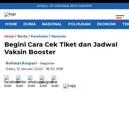
SCROLL TO CONTINUE WITH CONTENT
HOME
DUNIA
NASIONAL
POLHUKAM
EKONOMI
TE
/
/
/
Home
Berita
Kesehatan
Nasional
Begini Cara Cek Tiket dan Jadwal
Vaksin Booster
Rohmat Rospari
- Reporter
Rabu, 12 Januari 2022 - 18:30 WIB