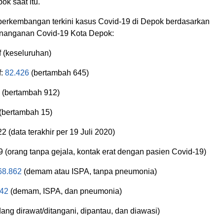
ok saat itu.
n perkembangan terkini kasus Covid-19 di Depok berdasarkan
enanganan Covid-19 Kota Depok:
f (keseluruhan)
f:
82.426
(bertambah 645)
(bertambah 912)
 (bertambah 15)
2 (data terakhir per 19 Juli 2020)
9 (orang tanpa gejala, kontak erat dengan pasien Covid-19)
68.862
(demam atau ISPA, tanpa pneumonia)
642
(demam, ISPA, dan pneumonia)
dang dirawat/ditangani, dipantau, dan diawasi)