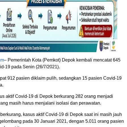
om
– Pemerintah Kota (Pemkot) Depok kembali mencatat 645
id-19 pada Senin (26/7/2021).
dapat 912 pasien diklaim pulih, sedangkan 15 pasien Covid-19
a.
us aktif Covid-19 di Depok berkurang 282 orang menjadi
ang masih harus menjalani isolasi dan perawatan.
berkurang, kasus aktif Covid-19 di Depok saat ini masih jauh
 gelombang pada 30 Januari 2021, dengan 5.011 orang pasien