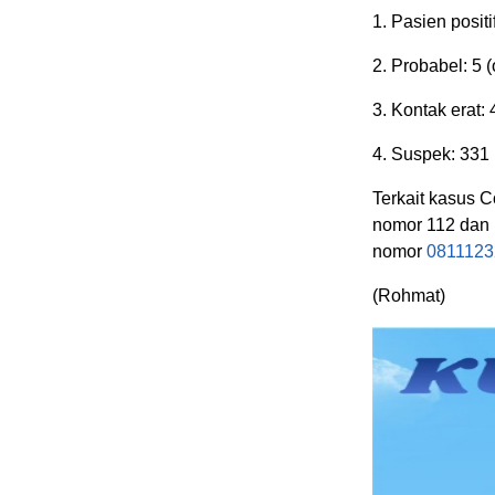
1. Pasien posit
2. Probabel: 5 
3. Kontak erat
4. Suspek: 331
Terkait kasus 
nomor 112 dan 
nomor
0811123
(Rohmat)