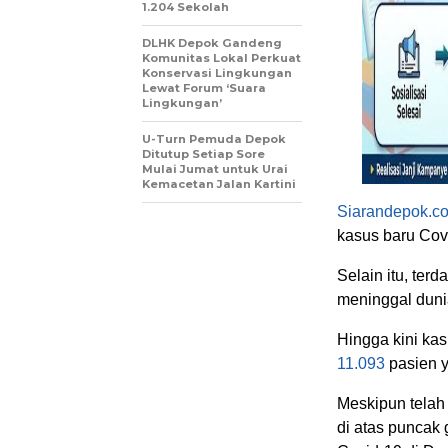
1.204 Sekolah
DLHK Depok Gandeng
Komunitas Lokal Perkuat
Konservasi Lingkungan
Lewat Forum ‘Suara
Lingkungan’
U-Turn Pemuda Depok
Ditutup Setiap Sore
Mulai Jumat untuk Urai
Kemacetan Jalan Kartini
Siarandepok.c
kasus baru Cov
Selain itu, ter
meninggal duni
Hingga kini kas
11.093
pasien y
Meskipun telah 
di atas puncak