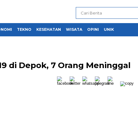
ONOMI
TEKNO
KESEHATAN
WISATA
OPINI
UNIK
19 di Depok, 7 Orang Meninggal