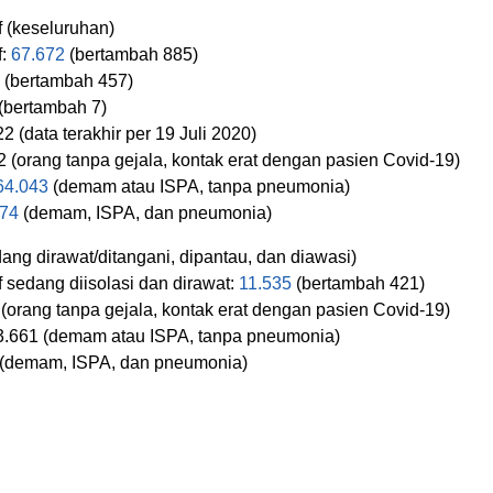
f (keseluruhan)
f:
67.672
(bertambah 885)
(bertambah 457)
 (bertambah 7)
2 (data terakhir per 19 Juli 2020)
2 (orang tanpa gejala, kontak erat dengan pasien Covid-19)
64.043
(demam atau ISPA, tanpa pneumonia)
174
(demam, ISPA, dan pneumonia)
dang dirawat/ditangani, dipantau, dan diawasi)
if sedang diisolasi dan dirawat:
11.535
(bertambah 421)
 (orang tanpa gejala, kontak erat dengan pasien Covid-19)
: 3.661 (demam atau ISPA, tanpa pneumonia)
 (demam, ISPA, dan pneumonia)