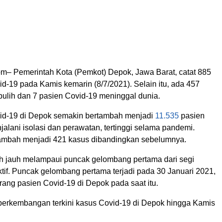
m– Pemerintah Kota (Pemkot) Depok, Jawa Barat, catat 885
d-19 pada Kamis kemarin (8/7/2021). Selain itu, ada 457
pulih dan 7 pasien Covid-19 meninggal dunia.
vid-19 di Depok semakin bertambah menjadi
11.535
pasien
alani isolasi dan perawatan, tertinggi selama pandemi.
tambah menjadi 421 kasus dibandingkan sebelumnya.
ah jauh melampaui puncak gelombang pertama dari segi
tif. Puncak gelombang pertama terjadi pada 30 Januari 2021,
rang pasien Covid-19 di Depok pada saat itu.
n perkembangan terkini kasus Covid-19 di Depok hingga Kamis