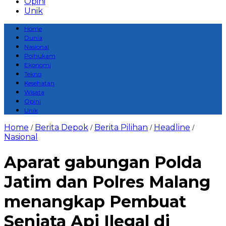
Opini
Unik
Home
Dunia
Nasional
Polhukam
Ekonomi
Tekno
Kesehatan
Wisata
Opini
Unik
Home
Berita Depok
Berita Pilihan
Headline
/
/
/
/
Nasional
Aparat gabungan Polda
Jatim dan Polres Malang
menangkap Pembuat
Senjata Api Ilegal di