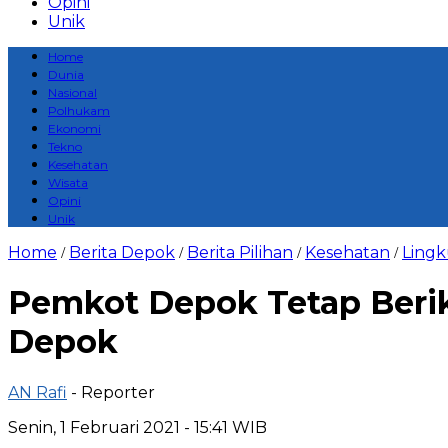
Opini
Unik
Home
Dunia
Nasional
Polhukam
Ekonomi
Tekno
Kesehatan
Wisata
Opini
Unik
Home
Berita Depok
Berita Pilihan
Kesehatan
Ling
/
/
/
/
Pemkot Depok Tetap Berik
Depok
AN Rafi
- Reporter
Senin, 1 Februari 2021 - 15:41 WIB