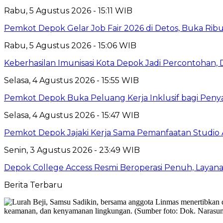
Rabu, 5 Agustus 2026 - 15:11 WIB
Pemkot Depok Gelar Job Fair 2026 di Detos, Buka Ri
Rabu, 5 Agustus 2026 - 15:06 WIB
Keberhasilan Imunisasi Kota Depok Jadi Percontohan,
Selasa, 4 Agustus 2026 - 15:55 WIB
Pemkot Depok Buka Peluang Kerja Inklusif bagi Penyan
Selasa, 4 Agustus 2026 - 15:47 WIB
Pemkot Depok Jajaki Kerja Sama Pemanfaatan Studio 
Senin, 3 Agustus 2026 - 23:49 WIB
Depok College Access Resmi Beroperasi Penuh, Layana
Berita Terbaru