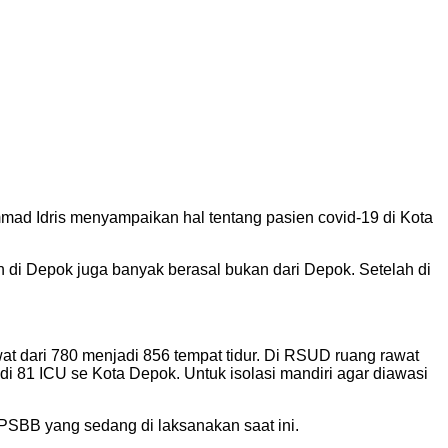
 Idris menyampaikan hal tentang pasien covid-19 di Kota
 di Depok juga banyak berasal bukan dari Depok. Setelah di
t dari 780 menjadi 856 tempat tidur. Di RSUD ruang rawat
i 81 ICU se Kota Depok. Untuk isolasi mandiri agar diawasi
PSBB yang sedang di laksanakan saat ini.