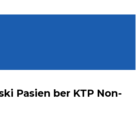
ki Pasien ber KTP Non-