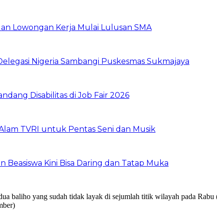
buan Lowongan Kerja Mulai Lulusan SMA
 Delegasi Nigeria Sambangi Puskesmas Sukmajaya
dang Disabilitas di Job Fair 2026
Alam TVRI untuk Pentas Seni dan Musik
n Beasiswa Kini Bisa Daring dan Tatap Muka