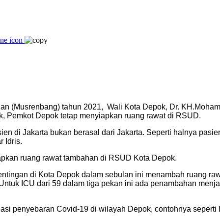
(Musrenbang) tahun 2021, Wali Kota Depok, Dr. KH.Mohammad
k, Pemkot Depok tetap menyiapkan ruang rawat di RSUD.
di Jakarta bukan berasal dari Jakarta. Seperti halnya pasien
 Idris.
pkan ruang rawat tambahan di RSUD Kota Depok.
ntingan di Kota Depok dalam sebulan ini menambah ruang rawa
Untuk ICU dari 59 dalam tiga pekan ini ada penambahan menjad
asi penyebaran Covid-19 di wilayah Depok, contohnya seperti 