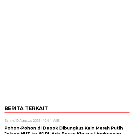
BERITA TERKAIT
Senin, 10 Agustus 2026 - 10:44 WIB
Pohon-Pohon di Depok Dibungkus Kain Merah Putih
Jelang HUT ke-81 RI, Ada Pesan Khusus Lingkungan