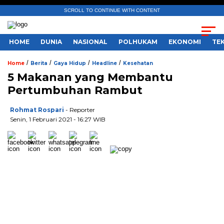
SCROLL TO CONTINUE WITH CONTENT
HOME
DUNIA
NASIONAL
POLHUKAM
EKONOMI
TE
/
/
/
/
Home
Berita
Gaya Hidup
Headline
Kesehatan
5 Makanan yang Membantu
Pertumbuhan Rambut
Rohmat Rospari
- Reporter
Senin, 1 Februari 2021 - 16:27 WIB