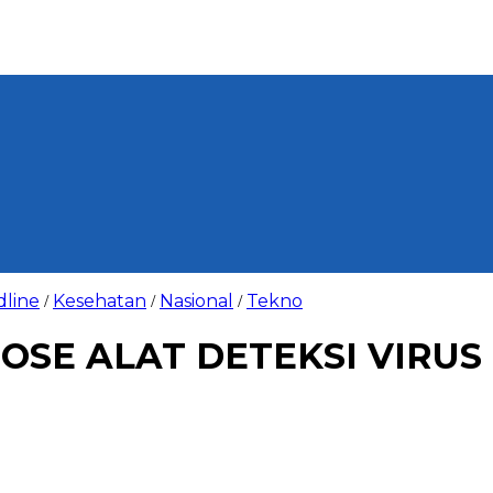
line
Kesehatan
Nasional
Tekno
/
/
/
SE ALAT DETEKSI VIRUS 