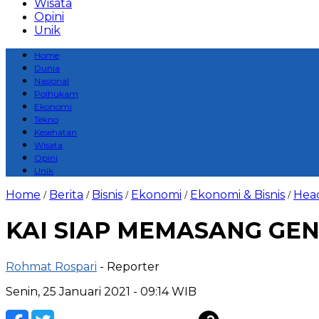
Wisata
Opini
Unik
Home
Dunia
Nasional
Polhukam
Ekonomi
Tekno
Kesehatan
Wisata
Opini
Unik
Home
Berita
Bisnis
Ekonomi
Ekonomi & Bisnis
Head
/
/
/
/
/
KAI SIAP MEMASANG GENO
Rohmat Rospari
- Reporter
Senin, 25 Januari 2021 - 09:14 WIB