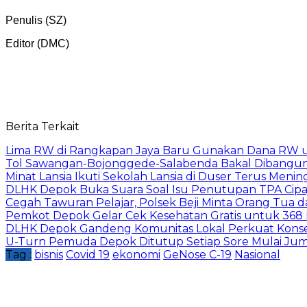
Penulis (SZ)
Editor (DMC)
Berita Terkait
Lima RW di Rangkapan Jaya Baru Gunakan Dana RW
Tol Sawangan-Bojonggede-Salabenda Bakal Dibangu
Minat Lansia Ikuti Sekolah Lansia di Duser Terus Mening
DLHK Depok Buka Suara Soal Isu Penutupan TPA Cipay
Cegah Tawuran Pelajar, Polsek Beji Minta Orang Tua
Pemkot Depok Gelar Cek Kesehatan Gratis untuk 368 Ri
DLHK Depok Gandeng Komunitas Lokal Perkuat Konser
U-Turn Pemuda Depok Ditutup Setiap Sore Mulai Juma
Tag :
bisnis
Covid 19
ekonomi
GeNose C-19
Nasional