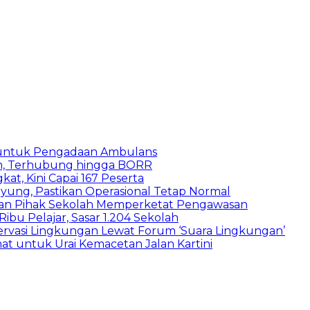
 untuk Pengadaan Ambulans
n, Terhubung hingga BORR
kat, Kini Capai 167 Peserta
ung, Pastikan Operasional Tetap Normal
 dan Pihak Sekolah Memperketat Pengawasan
bu Pelajar, Sasar 1.204 Sekolah
vasi Lingkungan Lewat Forum ‘Suara Lingkungan’
t untuk Urai Kemacetan Jalan Kartini