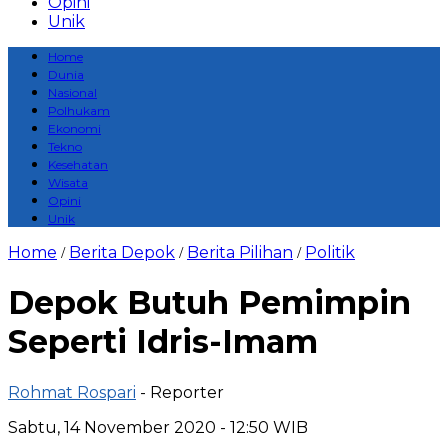
Opini
Unik
Home
Dunia
Nasional
Polhukam
Ekonomi
Tekno
Kesehatan
Wisata
Opini
Unik
Home
Berita Depok
Berita Pilihan
Politik
/
/
/
Depok Butuh Pemimpin
Seperti Idris-Imam
Rohmat Rospari
- Reporter
Sabtu, 14 November 2020 - 12:50 WIB