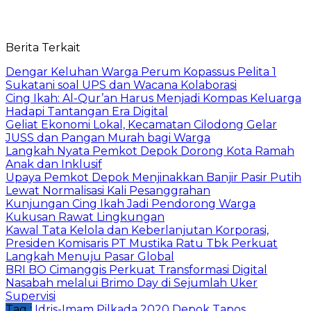
Berita Terkait
Dengar Keluhan Warga Perum Kopassus Pelita 1
Sukatani soal UPS dan Wacana Kolaborasi
Cing Ikah: Al-Qur’an Harus Menjadi Kompas Keluarga
Hadapi Tantangan Era Digital
Geliat Ekonomi Lokal, Kecamatan Cilodong Gelar
JUSS dan Pangan Murah bagi Warga
Langkah Nyata Pemkot Depok Dorong Kota Ramah
Anak dan Inklusif
Upaya Pemkot Depok Menjinakkan Banjir Pasir Putih
Lewat Normalisasi Kali Pesanggrahan
Kunjungan Cing Ikah Jadi Pendorong Warga
Kukusan Rawat Lingkungan
Kawal Tata Kelola dan Keberlanjutan Korporasi,
Presiden Komisaris PT Mustika Ratu Tbk Perkuat
Langkah Menuju Pasar Global
BRI BO Cimanggis Perkuat Transformasi Digital
Nasabah melalui Brimo Day di Sejumlah Uker
Supervisi
Tag :
Idris-Imam
Pilkada 2020 Depok
Tapos