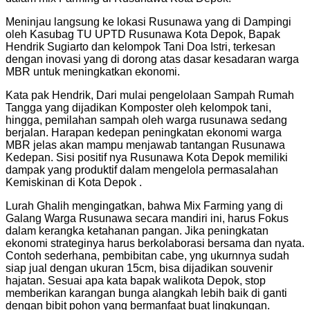
Meninjau langsung ke lokasi Rusunawa yang di Dampingi
oleh Kasubag TU UPTD Rusunawa Kota Depok, Bapak
Hendrik Sugiarto dan kelompok Tani Doa Istri, terkesan
dengan inovasi yang di dorong atas dasar kesadaran warga
MBR untuk meningkatkan ekonomi.
Kata pak Hendrik, Dari mulai pengelolaan Sampah Rumah
Tangga yang dijadikan Komposter oleh kelompok tani,
hingga, pemilahan sampah oleh warga rusunawa sedang
berjalan. Harapan kedepan peningkatan ekonomi warga
MBR jelas akan mampu menjawab tantangan Rusunawa
Kedepan. Sisi positif nya Rusunawa Kota Depok memiliki
dampak yang produktif dalam mengelola permasalahan
Kemiskinan di Kota Depok .
Lurah Ghalih mengingatkan, bahwa Mix Farming yang di
Galang Warga Rusunawa secara mandiri ini, harus Fokus
dalam kerangka ketahanan pangan. Jika peningkatan
ekonomi strateginya harus berkolaborasi bersama dan nyata.
Contoh sederhana, pembibitan cabe, yng ukurnnya sudah
siap jual dengan ukuran 15cm, bisa dijadikan souvenir
hajatan. Sesuai apa kata bapak walikota Depok, stop
memberikan karangan bunga alangkah lebih baik di ganti
dengan bibit pohon yang bermanfaat buat lingkungan.