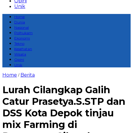
Opini
Unik
Home
Dunia
Nasional
Polhukam
Ekonomi
Tekno
Kesehatan
Wisata
Opini
Unik
Home
Berita
/
Lurah Cilangkap Galih
Catur Prasetya.S.STP dan
DSS Kota Depok tinjau
mix Farming di