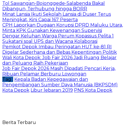
Tol Sawangan-Bojonggede-Salabenda Bakal
Dibangun, Terhubung hingga BORR
Minat Lansia Ikuti Sekolah Lansia di Duser Terus
Meningkat, Kini Capai 167 Peserta
CPH Laporkan Dugaan Korupsi DPRD Maluku Utara,
Minta KPK Gunakan Kewenangan Supervisi
Dengar Keluhan Warga Perum Kopassus Pelita 1
Sukatani soal UPS dan Wacana Kolaborasi
Pemkot Depok Imbau Peringatan HUT ke-81 RI
Digelar Sederhana dan Bebas Kepentingan Politik
Wali Kota Depok: Job Fair 2026 Jadi Ruang Belajar
dan Peluang Raih Pekerjaan
Job Fair Depok 2026 Masih Dipadati Pencari Kerja,
Ribuan Pelamar Berburu Lowongan
Tag :
Kepala Badan Kepegawaian dan
Pengembangan Sumber Daya Manusia (BKPSDM)
Kota Depok
Libur lebaran 2019
PNS Kota Depok
Berita Terbaru