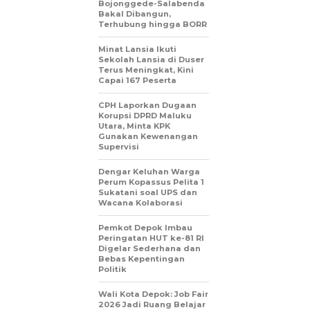
Bojonggede-Salabenda
Bakal Dibangun,
Terhubung hingga BORR
Minat Lansia Ikuti
Sekolah Lansia di Duser
Terus Meningkat, Kini
Capai 167 Peserta
CPH Laporkan Dugaan
Korupsi DPRD Maluku
Utara, Minta KPK
Gunakan Kewenangan
Supervisi
Dengar Keluhan Warga
Perum Kopassus Pelita 1
Sukatani soal UPS dan
Wacana Kolaborasi
Pemkot Depok Imbau
Peringatan HUT ke-81 RI
Digelar Sederhana dan
Bebas Kepentingan
Politik
Wali Kota Depok: Job Fair
2026 Jadi Ruang Belajar