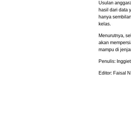
Usulan anggara
hasil dari dat
hanya sembilan
kelas.
Menurutnya, se
akan mempersia
mampu di jenj
Penulis: Inggie
Editor: Faisal N