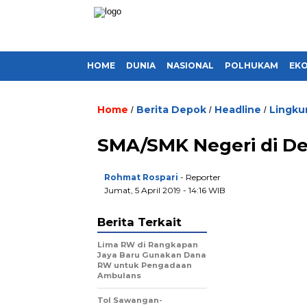
HOME
DUNIA
NASIONAL
POLHUKAM
EK
Home
Berita Depok
Headline
Lingku
/
/
/
SMA/SMK Negeri di D
Rohmat Rospari
- Reporter
Jumat, 5 April 2019 - 14:16 WIB
Berita Terkait
Lima RW di Rangkapan
Jaya Baru Gunakan Dana
RW untuk Pengadaan
Ambulans
Tol Sawangan-