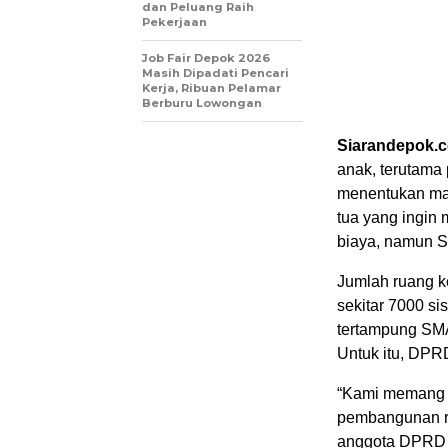
dan Peluang Raih
Pekerjaan
Job Fair Depok 2026
Masih Dipadati Pencari
Kerja, Ribuan Pelamar
Berburu Lowongan
Siarandepok.
anak, terutama
menentukan mas
tua yang ingi
biaya, namun S
Jumlah ruang k
sekitar 7000 si
tertampung SMA
Untuk itu, DPR
“Kami memang 
pembangunan ru
anggota DPRD P