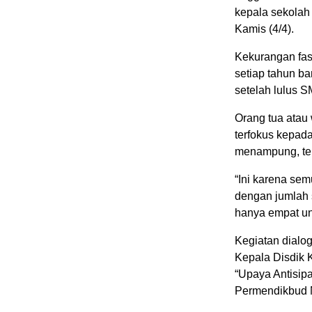
kepala sekolah
Kamis (4/4).
Kekurangan fas
setiap tahun b
setelah lulus 
Orang tua atau
terfokus kepad
menampung, ter
“Ini karena sem
dengan jumlah 
hanya empat uni
Kegiatan dialo
Kepala Disdik 
“Upaya Antisi
Permendikbud 