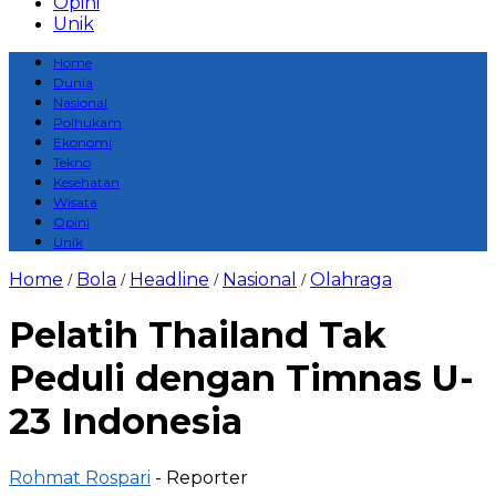
Opini
Unik
Home
Dunia
Nasional
Polhukam
Ekonomi
Tekno
Kesehatan
Wisata
Opini
Unik
Home
Bola
Headline
Nasional
Olahraga
/
/
/
/
Pelatih Thailand Tak
Peduli dengan Timnas U-
23 Indonesia
Rohmat Rospari
- Reporter