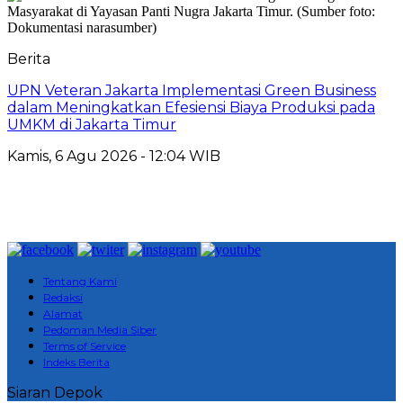
Berita
UPN Veteran Jakarta Implementasi Green Business
dalam Meningkatkan Efesiensi Biaya Produksi pada
UMKM di Jakarta Timur
Kamis, 6 Agu 2026 - 12:04 WIB
Tentang Kami
Redaksi
Alamat
Pedoman Media Siber
Terms of Service
Indeks Berita
Siaran Depok