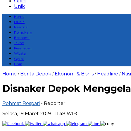
Opini
Unik
Home
Dunia
Nasional
Polhukam
Ekonomi
Tekno
Kesehatan
Wisata
Opini
Unik
Home
Berita Depok
Ekonomi & Bisnis
Headline
Nas
/
/
/
/
Disnaker Depok Menggelar 
Rohmat Rospari
- Reporter
Selasa, 19 Maret 2019 - 11:48 WIB