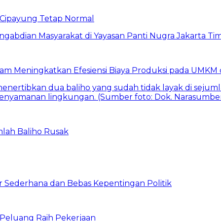
Cipayung Tetap Normal
am Meningkatkan Efesiensi Biaya Produksi pada UMKM d
mlah Baliho Rusak
 Sederhana dan Bebas Kepentingan Politik
n Peluang Raih Pekerjaan