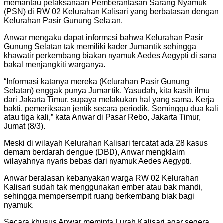
memantau pelaksanaan Pemberantasan Sarang Nyamuk
(PSN) di RW 02 Kelurahan Kalisari yang berbatasan dengan
Kelurahan Pasir Gunung Selatan.
Anwar mengaku dapat informasi bahwa Kelurahan Pasir
Gunung Selatan tak memiliki kader Jumantik sehingga
khawatir perkembang biakan nyamuk Aedes Aegypti di sana
bakal menjangkiti warganya.
“Informasi katanya mereka (Kelurahan Pasir Gunung
Selatan) enggak punya Jumantik. Yasudah, kita kasih ilmu
dari Jakarta Timur, supaya melakukan hal yang sama. Kerja
bakti, pemeriksaan jentik secara periodik. Seminggu dua kali
atau tiga kali,” kata Anwar di Pasar Rebo, Jakarta Timur,
Jumat (8/3).
Meski di wilayah Kelurahan Kalisari tercatat ada 28 kasus
demam berdarah dengue (DBD), Anwar mengklaim
wilayahnya nyaris bebas dari nyamuk Aedes Aegypti.
Anwar beralasan kebanyakan warga RW 02 Kelurahan
Kalisari sudah tak menggunakan ember atau bak mandi,
sehingga mempersempit ruang berkembang biak bagi
nyamuk.
Secara khusus Anwar meminta Lurah Kalisari agar segera