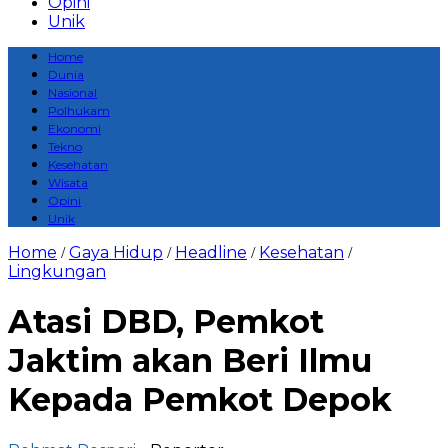
Opini
Unik
Home
Dunia
Nasional
Polhukam
Ekonomi
Tekno
Kesehatan
Wisata
Opini
Unik
Home
Gaya Hidup
Headline
Kesehatan
/
/
/
/
Lingkungan
Atasi DBD, Pemkot
Jaktim akan Beri Ilmu
Kepada Pemkot Depok