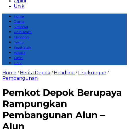
Opini
Unik
Home
Dunia
Nasional
Polhukam
Ekonomi
Tekno
Kesehatan
Wisata
Opini
Unik
Home
Berita Depok
Headline
Lingkungan
/
/
/
/
Pembangunan
Pemkot Depok Berupaya
Rampungkan
Pembangunan Alun –
Alun