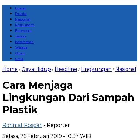
Home
Dunia
Nasional
Polhukam
Ekonomi
Tekno
Kesehatan
Wisata
Opini
Unik
Home
Gaya Hidup
Headline
Lingkungan
Nasional
/
/
/
/
Cara Menjaga
Lingkungan Dari Sampah
Plastik
Rohmat Rospari
- Reporter
Selasa, 26 Februari 2019 - 10:37 WIB