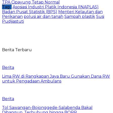
TPA Cipayung Tetap Normal
Tag :
Asosiasi Industri Platik Indonesia (INAPLAS)
Badan Pusat Statistik (BPS)
Menteri Kelautan dan
Perikanan
polusi air dan tanah
Sampah plastik
Susi
Pudjiastuti
Berita Terbaru
Berita
Lima RW di Rangkapan Jaya Baru Gunakan Dana RW
untuk Pengadaan Ambulans
Berita
Tol Sawangan-Bojonggede-Salabenda Bakal
Dibangun, Terhubung hingga BORR