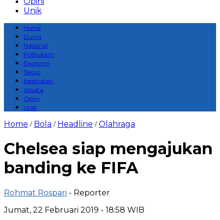
Opini
Unik
Home
Dunia
Nasional
Polhukam
Ekonomi
Tekno
Kesehatan
Wisata
Opini
Unik
Home
Bola
Headline
Olahraga
/
/
/
Chelsea siap mengajukan
banding ke FIFA
Rohmat Rospari
- Reporter
Jumat, 22 Februari 2019 - 18:58 WIB