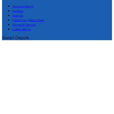
Tentang Kami
Redaksi
Alamat
Pedoman Media Siber
Terms of Service
Indeks Berita
Siaran Depok