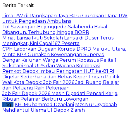
Berita Terkait
Lima RW di Rangkapan Jaya Baru Gunakan Dana RW
untuk Pengadaan Ambulans
Tol Sawangan-Bojonggede-Salabenda Bakal
Dibangun, Terhubung hingga BORR
Minat Lansia Ikuti Sekolah Lansia di Duser Terus
Meningkat, Kini Capai 167 Peserta
CPH Laporkan Dugaan Korupsi DPRD Maluku Utara,
Minta KPK Gunakan Kewenangan Supervisi
Dengar Keluhan Warga Perum Kopassus Pelita 1
Sukatani soal UPS dan Wacana Kolaborasi
Pemkot Depok Imbau Peringatan HUT ke-81 RI
Digelar Sederhana dan Bebas Kepentingan Politik
Wali Kota Depok: Job Fair 2026 Jadi Ruang Belajar
dan Peluang Raih Pekerjaan
Job Fair Depok 2026 Masih Dipadati Pencari Kerja,
Ribuan Pelamar Berburu Lowongan
Tag :
KH. Muhammad Dzaelani
Mzs.Nurusyabaab
Nahdlahtul Ulama
UI Depok
Ziarah