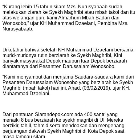
“Kurang lebih 15 tahun silam Mzs. Nurusyabaab sudah
melakukan ziarah ke Syekh Maghribi atau mbah takol dan itu
atas wejangan guru kami Almarhum Mbah Badari dari
Wonosobo,” ujar KH Muhammad Dzaelani, Pembina Mzs.
Nurusyabaab.
Diketahui bahwa setelah KH Muhammad Dzaelani bersama
murid-muridnya rutin berziarah ke Syekh Maghribi, Kini
banyak masyarakat Depok maupun luar Depok berziarah
diantaranya dari Pesantren Darussalam Wonosobo.
“Kami menyambut dan menjamu Saudara-saudara kami dari
Pesantren Darussalam Wonosobo yang berziarah ke Syekh
Maghribi (mbah takol) hari ini, Ahad, (03/02/2019), ujar KH.
Muhammad Dzaelani.
Dari pantauan Siarandepok.com ada 400 santri yang
menaiki 8 bus berziarah ke syekh magribi di UI. Mereka
berzikir, tahlil, tahmid serta mendoakan dan mengenang
perjuangan dakwah Syekh Maghribi di Kota Depok saat
masa lampau silam.