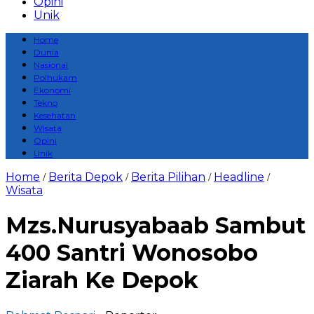
Opini
Unik
Home
Dunia
Nasional
Polhukam
Ekonomi
Tekno
Kesehatan
Wisata
Opini
Unik
Home
Berita Depok
Berita Pilihan
Headline
/
/
/
/
Wisata
Mzs.Nurusyabaab Sambut
400 Santri Wonosobo
Ziarah Ke Depok