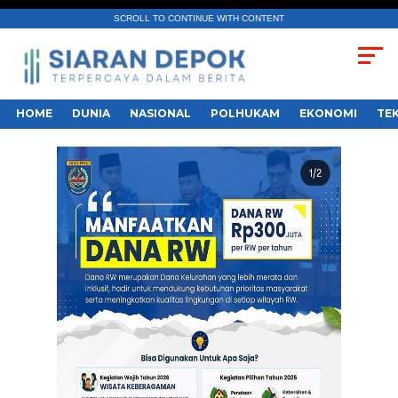
SCROLL TO CONTINUE WITH CONTENT
HOME
DUNIA
NASIONAL
POLHUKAM
EKONOMI
TE