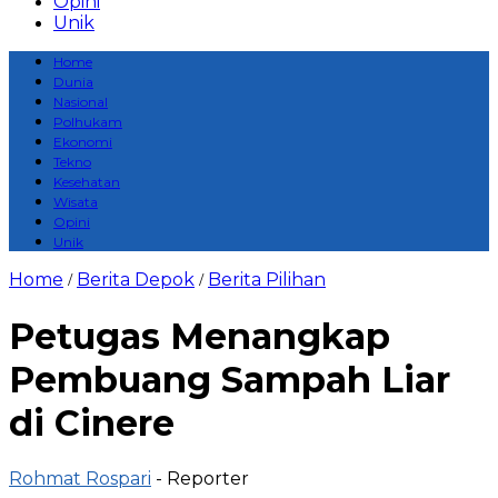
Opini
Unik
Home
Dunia
Nasional
Polhukam
Ekonomi
Tekno
Kesehatan
Wisata
Opini
Unik
Home
Berita Depok
Berita Pilihan
/
/
Petugas Menangkap
Pembuang Sampah Liar
di Cinere
Rohmat Rospari
- Reporter