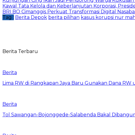
Kunjungan Cing Ikah Jadi Pendorong Warga Kukusan
Kawal Tata Kelola dan Keberlanjutan Korporasi, Presi
BRI BO Cimanggis Perkuat Transformasi Digital Nasaba
Tag :
Berita Depok
berita pilihan
kasus korupsi nur ma
Berita Terbaru
Berita
Lima RW di Rangkapan Jaya Baru Gunakan Dana RW
Berita
Tol Sawangan-Bojonggede-Salabenda Bakal Dibangu