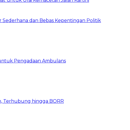
t untuk Urai Kemacetan Jalan Kartini
 Sederhana dan Bebas Kepentingan Politik
 untuk Pengadaan Ambulans
n, Terhubung hingga BORR