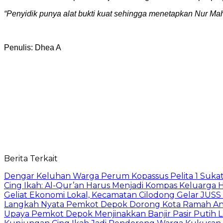
“Penyidik punya alat bukti kuat sehingga menetapkan Nur Mah
Penulis: Dhea A
Berita Terkait
Dengar Keluhan Warga Perum Kopassus Pelita 1 Sukat
Cing Ikah: Al-Qur’an Harus Menjadi Kompas Keluarga H
Geliat Ekonomi Lokal, Kecamatan Cilodong Gelar JUS
Langkah Nyata Pemkot Depok Dorong Kota Ramah Ana
Upaya Pemkot Depok Menjinakkan Banjir Pasir Putih L