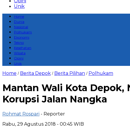
Opini
Unik
Home
Dunia
Nasional
Polhukam
Ekonomi
Tekno
Kesehatan
Wisata
Opini
Unik
Home
Berita Depok
Berita Pilihan
Polhukam
/
/
/
Mantan Wali Kota Depok, 
Korupsi Jalan Nangka
Rohmat Rospari
- Reporter
Rabu, 29 Agustus 2018 - 00:45 WIB