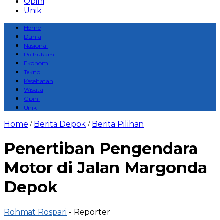
Opini
Unik
Home
Dunia
Nasional
Polhukam
Ekonomi
Tekno
Kesehatan
Wisata
Opini
Unik
Home
Berita Depok
Berita Pilihan
/
/
Penertiban Pengendara
Motor di Jalan Margonda
Depok
Rohmat Rospari
- Reporter