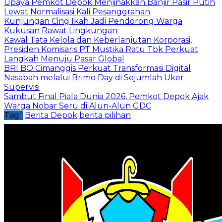
Upaya Pemkot Depok Menjinakkan Banjir Pasir Putih
Lewat Normalisasi Kali Pesanggrahan
Kunjungan Cing Ikah Jadi Pendorong Warga
Kukusan Rawat Lingkungan
Kawal Tata Kelola dan Keberlanjutan Korporasi,
Presiden Komisaris PT Mustika Ratu Tbk Perkuat
Langkah Menuju Pasar Global
BRI BO Cimanggis Perkuat Transformasi Digital
Nasabah melalui Brimo Day di Sejumlah Uker
Supervisi
Sambut Final Piala Dunia 2026, Pemkot Depok Ajak
Warga Nobar Seru di Alun-Alun GDC
Tag :
Berita Depok
berita pilihan