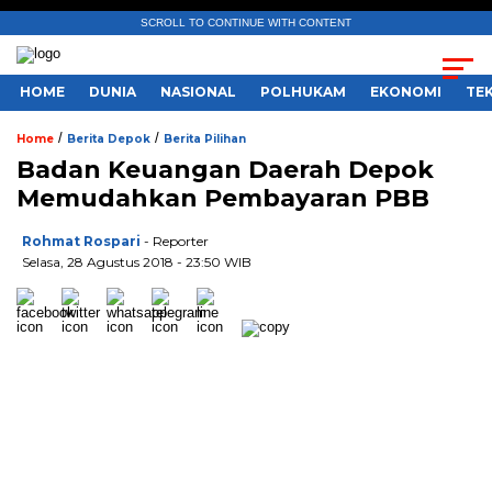
SCROLL TO CONTINUE WITH CONTENT
HOME
DUNIA
NASIONAL
POLHUKAM
EKONOMI
TE
/
/
Home
Berita Depok
Berita Pilihan
Badan Keuangan Daerah Depok
Memudahkan Pembayaran PBB
Rohmat Rospari
- Reporter
Selasa, 28 Agustus 2018 - 23:50 WIB